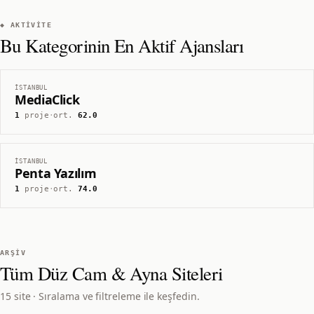
◆ AKTIVITE
Bu Kategorinin En Aktif Ajansları
İSTANBUL
MediaClick
1
proje
·
ort.
62.0
İSTANBUL
Penta Yazılım
1
proje
·
ort.
74.0
ARŞIV
Tüm
Düz Cam & Ayna
Siteleri
15 site · Sıralama ve filtreleme ile keşfedin.