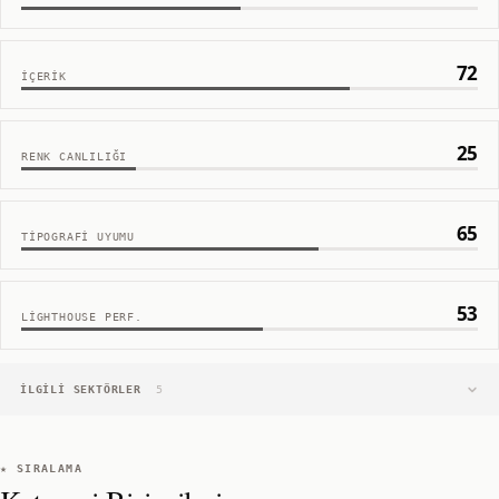
72
İÇERIK
25
RENK CANLILIĞI
65
TIPOGRAFI UYUMU
53
LIGHTHOUSE PERF.
İLGILI SEKTÖRLER
5
★ SIRALAMA