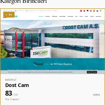
Kategori Birincileri
★ #1
BAĞIMSIZ
Dost Cam
83
/100
GÜMÜŞ
The Creator