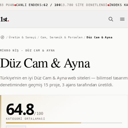
 PUAN
CANLI ENDEKS
:
62 / 100
13.780 SITE DENETLENDI
İNDEKS KAPS
1st
.
/
Üretim & Sanayi
/
Cam, Seramik & Porselen
/
Düz Cam & Ayna
MIKRO NIŞ
·
DÜZ CAM & AYNA
Düz Cam & Ayna
Türkiye'nin en iyi Düz Cam & Ayna web siteleri — bilimsel tasarım
denetiminden geçmiş 15 proje, 3 ajans tarafından üretildi.
64.8
/100
KATEGORI ORTALAMASI