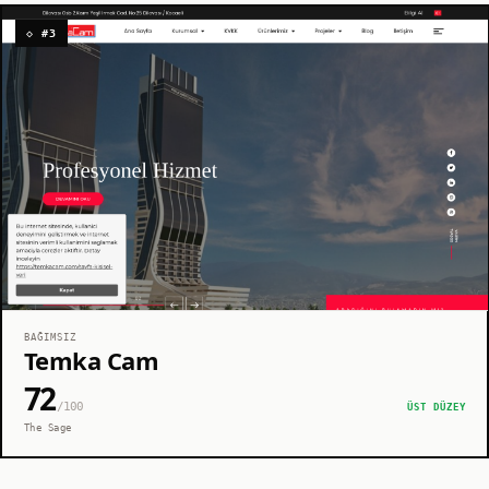
◇ #3
BAĞIMSIZ
Temka Cam
72
/100
ÜST DÜZEY
The Sage