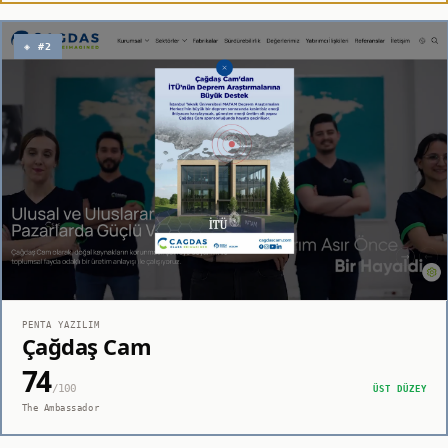
◈ #2
PENTA YAZILIM
Çağdaş Cam
74
/100
ÜST DÜZEY
The Ambassador