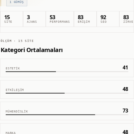
1
GÜMÜŞ
15
3
53
83
92
83
SITE
AJANS
PERFORMANS
ERIŞIM
SEO
ZIRVE
ÖLÇÜM ·
15
SITE
Kategori Ortalamaları
41
ESTETIK
48
ETKILEŞIM
73
MÜHENDISLIK
48
MARKA