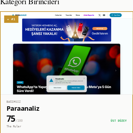
Kategori Birincileri
★ #1
BAĞIMSIZ
Paraanaliz
75
/100
ÜST DÜZEY
The Ruler