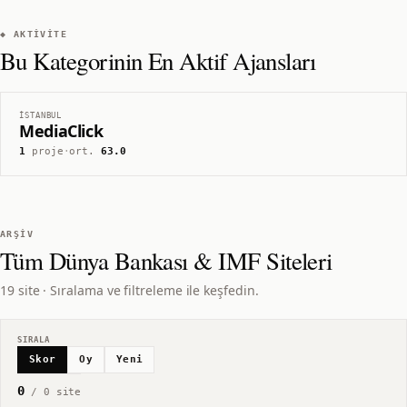
◆ AKTIVITE
Bu Kategorinin En Aktif Ajansları
İSTANBUL
MediaClick
1
proje
·
ort.
63.0
ARŞIV
Tüm
Dünya Bankası & IMF
Siteleri
19 site · Sıralama ve filtreleme ile keşfedin.
SIRALA
Skor
Oy
Yeni
0
/
0
site