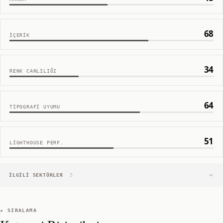
68
İÇERIK
34
RENK CANLILIĞI
64
TIPOGRAFI UYUMU
51
LIGHTHOUSE PERF.
İLGILI SEKTÖRLER
5
★ SIRALAMA