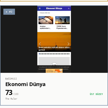
◈ #2
BAĞIMSIZ
Ekonomi Dünya
73
/100
ÜST DÜZEY
The Ruler