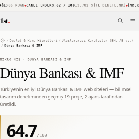
I)
86 PUAN
CANLI ENDEKS
:
62 / 100
13.782 SITE DENETLENDI
İNDEKS 
1st
.
/
Devlet & Kamu Hizmetleri
/
Uluslararası Kuruluşlar (BM, AB vs.)
/
Dünya Bankası & IMF
MIKRO NIŞ
·
DÜNYA BANKASI & IMF
Dünya Bankası & IMF
Türkiye'nin en iyi Dünya Bankası & IMF web siteleri — bilimsel
tasarım denetiminden geçmiş 19 proje, 2 ajans tarafından
üretildi.
64.7
/100