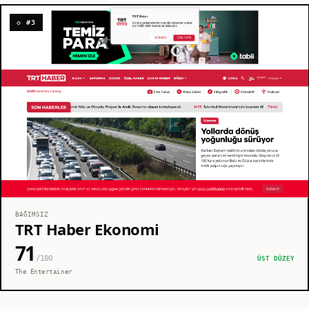
◇ #3
BAĞIMSIZ
TRT Haber Ekonomi
71
/100
ÜST DÜZEY
The Entertainer