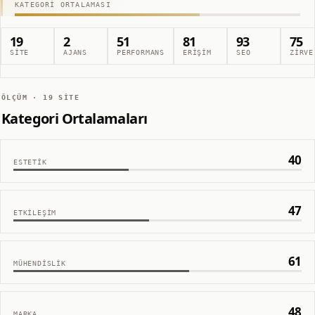
KATEGORI ORTALAMASI
19
2
51
81
93
75
SITE
AJANS
PERFORMANS
ERIŞIM
SEO
ZIRVE
ÖLÇÜM ·
19
SITE
Kategori Ortalamaları
40
ESTETIK
47
ETKILEŞIM
61
MÜHENDISLIK
48
MARKA