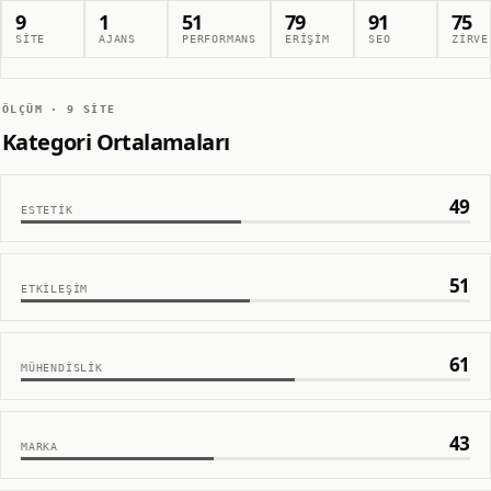
9
1
51
79
91
75
SITE
AJANS
PERFORMANS
ERIŞIM
SEO
ZIRVE
ÖLÇÜM ·
9
SITE
Kategori Ortalamaları
49
ESTETIK
51
ETKILEŞIM
61
MÜHENDISLIK
43
MARKA