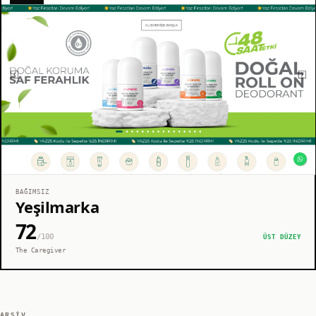
BAĞIMSIZ
Yeşilmarka
72
/100
ÜST DÜZEY
The Caregiver
ARŞIV