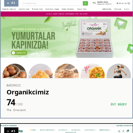
◈ #2
BAĞIMSIZ
Organikcimiz
74
/100
ÜST DÜZEY
The Innocent
◇ #3