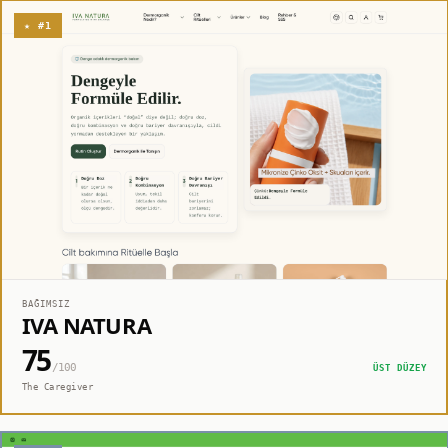
★ #1
BAĞIMSIZ
IVA NATURA
75
/100
ÜST DÜZEY
The Caregiver