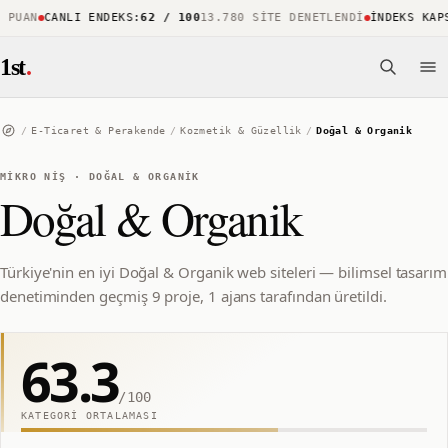
PUAN
CANLI ENDEKS
:
62 / 100
13.780 SITE DENETLENDI
İNDEKS KAPSA
1st
.
/
E-Ticaret & Perakende
/
Kozmetik & Güzellik
/
Doğal & Organik
MIKRO NIŞ
·
DOĞAL & ORGANIK
Doğal & Organik
Türkiye'nin en iyi Doğal & Organik web siteleri — bilimsel tasarım
denetiminden geçmiş 9 proje, 1 ajans tarafından üretildi.
63.3
/100
KATEGORI ORTALAMASI