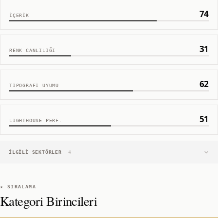
74
İÇERIK
31
RENK CANLILIĞI
62
TIPOGRAFI UYUMU
51
LIGHTHOUSE PERF.
İLGILI SEKTÖRLER
4
★ SIRALAMA
Kategori Birincileri