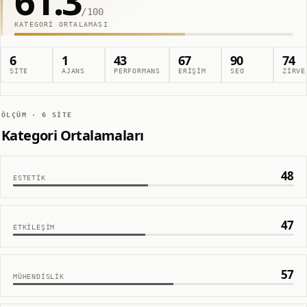
61.3
/100
KATEGORI ORTALAMASI
6
1
43
67
90
74
SITE
AJANS
PERFORMANS
ERIŞIM
SEO
ZIRVE
ÖLÇÜM ·
6
SITE
Kategori Ortalamaları
48
ESTETIK
47
ETKILEŞIM
57
MÜHENDISLIK