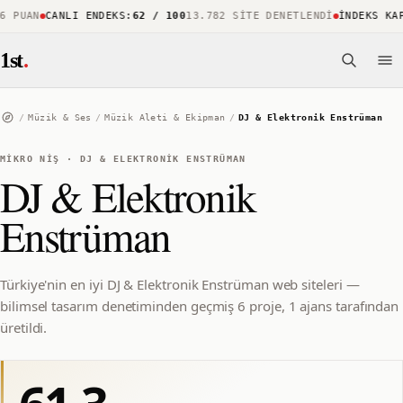
PUAN
CANLI ENDEKS
:
62 / 100
13.782 SITE DENETLENDI
İNDEKS KAPSA
1st
.
/
Müzik & Ses
/
Müzik Aleti & Ekipman
/
DJ & Elektronik Enstrüman
MIKRO NIŞ
·
DJ & ELEKTRONIK ENSTRÜMAN
DJ & Elektronik
Enstrüman
Türkiye'nin en iyi DJ & Elektronik Enstrüman web siteleri —
bilimsel tasarım denetiminden geçmiş 6 proje, 1 ajans tarafından
üretildi.