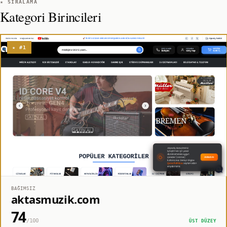
★ SIRALAMA
Kategori Birincileri
★ #1
BAĞIMSIZ
aktasmuzik.com
74
/100
ÜST DÜZEY