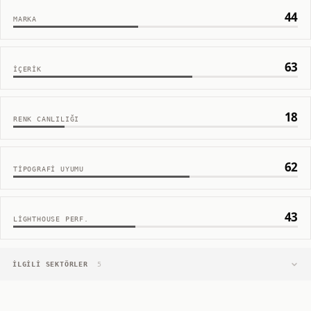
44
MARKA
63
İÇERIK
18
RENK CANLILIĞI
62
TIPOGRAFI UYUMU
43
LIGHTHOUSE PERF.
İLGILI SEKTÖRLER
5