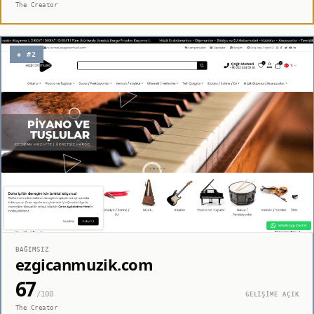
The Creator
◈ #2
BAĞIMSIZ
ezgicanmuzik.com
67
/100
GELİŞİME AÇIK
The Creator