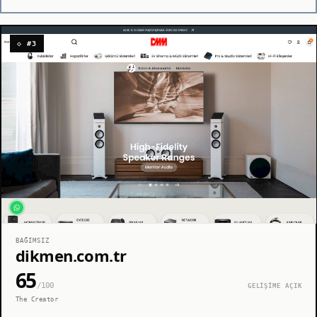
◇ #3
BAĞIMSIZ
dikmen.com.tr
65
/100
GELİŞİME AÇIK
The Creator