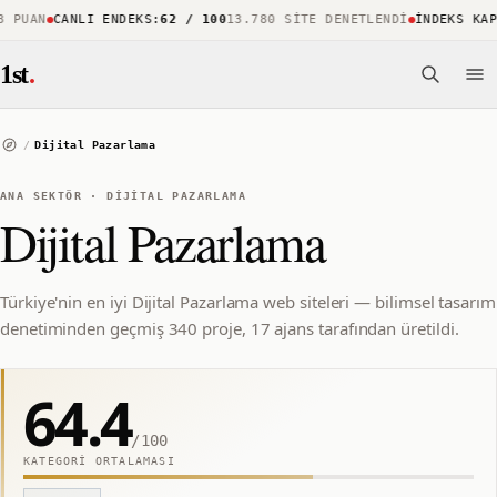
PUAN
CANLI ENDEKS
:
62 / 100
13.780 SITE DENETLENDI
İNDEKS KAPSA
1st
.
/
Dijital Pazarlama
ANA SEKTÖR
·
DIJITAL PAZARLAMA
Dijital Pazarlama
Türkiye'nin en iyi Dijital Pazarlama web siteleri — bilimsel tasarım
denetiminden geçmiş 340 proje, 17 ajans tarafından üretildi.
64.4
/100
KATEGORI ORTALAMASI