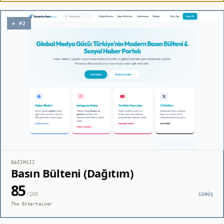
◈ #2
BAĞIMSIZ
Basın Bülteni (Dağıtım)
85
/100
GÜMÜŞ
The Entertainer