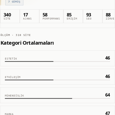
7
GÜMÜŞ
340
17
58
85
93
88
SITE
AJANS
PERFORMANS
ERIŞIM
SEO
ZIRVE
ÖLÇÜM ·
310
SITE
Kategori Ortalamaları
46
ESTETIK
46
ETKILEŞIM
64
MÜHENDISLIK
47
MARKA