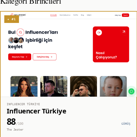
Kategori Birincileri
★ #1
INFLUENCER TÜRKIYE
Influencer Türkiye
88
/100
GÜMÜŞ
The Jester