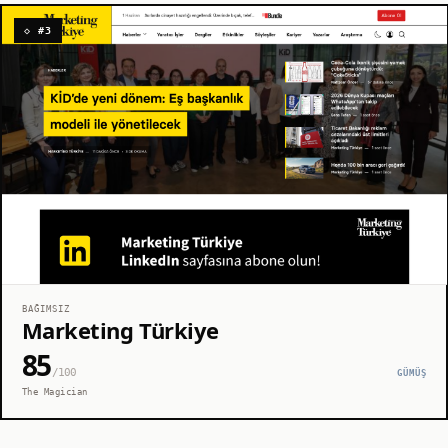
◇ #3
BAĞIMSIZ
Marketing Türkiye
85
/100
GÜMÜŞ
The Magician