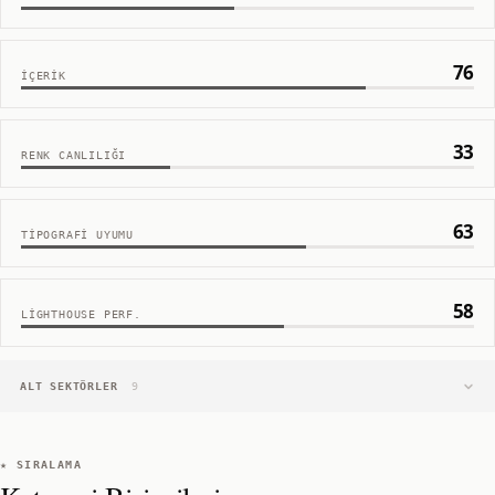
76
İÇERIK
33
RENK CANLILIĞI
63
TIPOGRAFI UYUMU
58
LIGHTHOUSE PERF.
ALT SEKTÖRLER
9
★ SIRALAMA