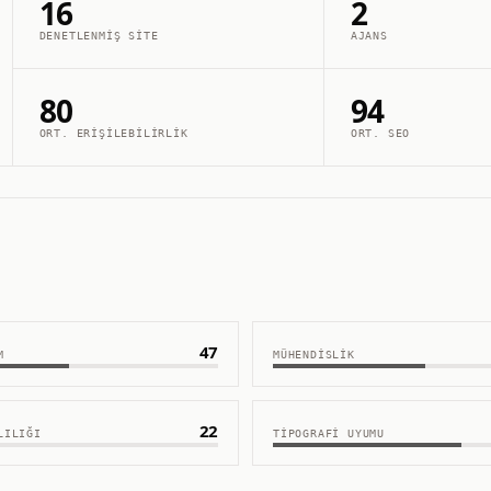
16
2
DENETLENMIŞ SITE
AJANS
80
94
ORT. ERIŞILEBILIRLIK
ORT. SEO
47
M
MÜHENDISLIK
22
LILIĞI
TIPOGRAFI UYUMU