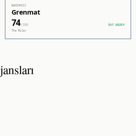
BAĞIMSIZ
Grenmat
74
/100
ÜST DÜZEY
The Ruler
ansları