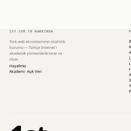
1ST.COM.TR HAKKINDA
B
Türk web ekosisteminin istatistik
K
kurumu — Türkçe İnternet'i
akademik yöntemlerle tarar ve
ölçer.
L
Hayalimiz
H
Akademi · Açık Veri
A
S
P