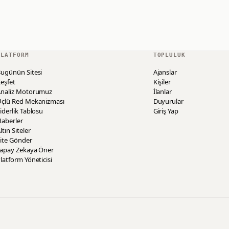
PLATFORM
TOPLULUK
ugünün Sitesi
Ajanslar
eşfet
Kişiler
Analiz Motorumuz
İlanlar
Üçlü Red Mekanizması
Duyurular
iderlik Tablosu
Giriş Yap
aberler
ltın Siteler
ite Gönder
Yapay Zekaya Öner
latform Yöneticisi