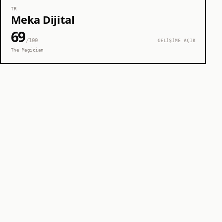
TR
Meka Dijital
69
/100
GELİŞİME AÇIK
The Magician