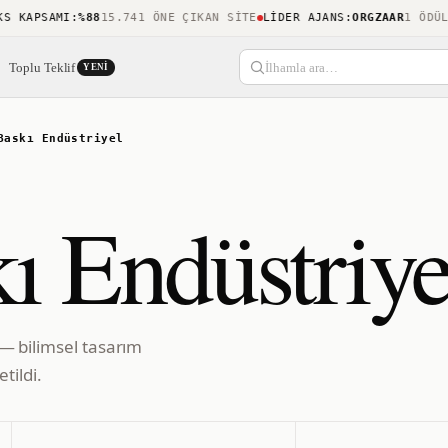
KAPSAMI
:
%88
15.741 ÖNE ÇIKAN SITE
LIDER AJANS
:
ORGZAAR
1 ÖDÜL
SO
Toplu Teklif
İlhamla ara…
YENI
Baskı Endüstriyel
kı Endüstriye
i — bilimsel tasarım
tildi.