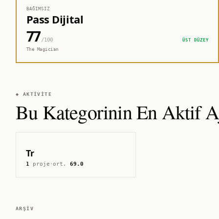
BAĞIMSIZ
Pass Dijital
77
/100
ÜST DÜZEY
The Magician
◆ AKTIVITE
Bu Kategorinin En Aktif Aj
Tr
1
proje
·
ort.
69.0
ARŞIV