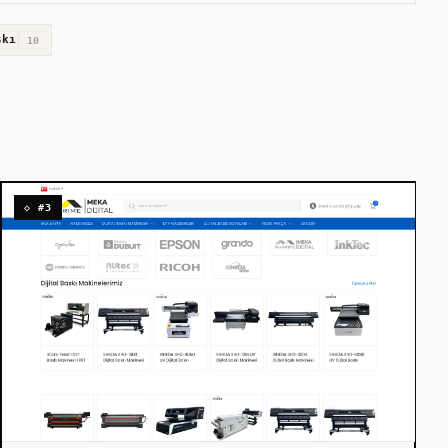
skı
10
◇ #3