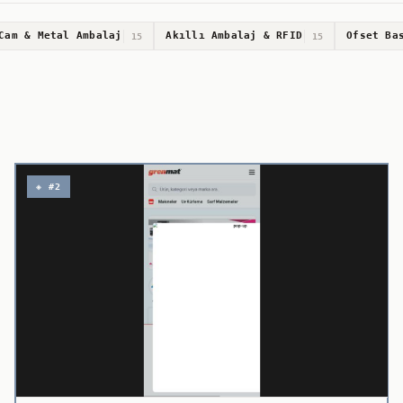
Cam & Metal Ambalaj
Akıllı Ambalaj & RFID
Ofset Ba
15
15
◈ #2