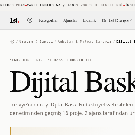
IK
83 PUAN
CANLI ENDEKS
:
62 / 100
13.780 SITE DENETLENDI
İNDEKS 
1st
.
Dijital Dünya
Kategoriler
Ajanslar
Liderlik
/
Üretim & Sanayi
/
Ambalaj & Matbaa Sanayii
/
Dijital 
MIKRO NIŞ
·
DIJITAL BASKI ENDÜSTRIYEL
Dijital Bas
Türkiye'nin en iyi Dijital Baskı Endüstriyel web siteler
denetiminden geçmiş 16 proje, 2 ajans tarafından üre