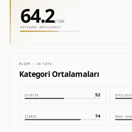
64.2
/100
KATEGORI ORTALAMASI
ÖLÇÜM ·
16
SITE
Kategori Ortalamaları
52
ESTETIK
ETKILEŞI
74
İÇERIK
RENK CAN