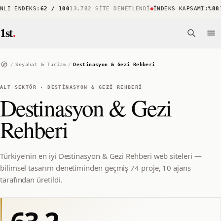
I ENDEKS
:
62 / 100
13.782 SITE DENETLENDI
İNDEKS KAPSAMI
:
%88
15
1st
.
/
Seyahat & Turizm
/
Destinasyon & Gezi Rehberi
ALT SEKTÖR
·
DESTINASYON & GEZI REHBERI
Destinasyon & Gezi
Rehberi
Türkiye'nin en iyi Destinasyon & Gezi Rehberi web siteleri —
bilimsel tasarım denetiminden geçmiş 74 proje, 10 ajans
tarafından üretildi.