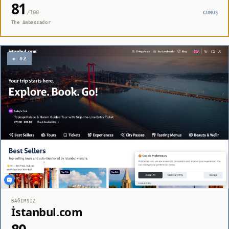
81
/100
GÜMÜŞ
The Ambassador
◈ #2
BAĞIMSIZ
İstanbul.com