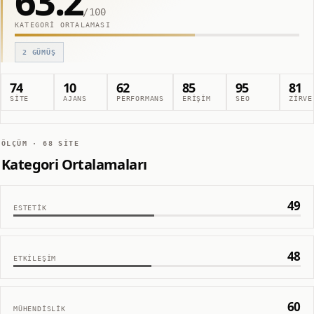
63.2
/100
KATEGORI ORTALAMASI
2
GÜMÜŞ
74
10
62
85
95
81
SITE
AJANS
PERFORMANS
ERIŞIM
SEO
ZIRVE
ÖLÇÜM ·
68
SITE
Kategori Ortalamaları
49
ESTETIK
48
ETKILEŞIM
60
MÜHENDISLIK