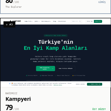
80
/100
GÜMÜŞ
The Explorer
◇ #3
BAĞIMSIZ
Kampyeri
79
/100
ÜST DÜZEY