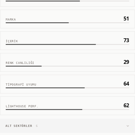
51
MARKA
73
İÇERIK
29
RENK CANLILIĞI
64
TIPOGRAFI UYUMU
62
LIGHTHOUSE PERF.
ALT SEKTÖRLER
6