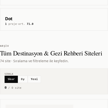
Dot
1
proje
·
ort.
71.0
ARŞIV
Tüm
Destinasyon & Gezi Rehberi
Siteleri
74 site · Sıralama ve filtreleme ile keşfedin.
SIRALA
Skor
Oy
Yeni
0
/
0
site