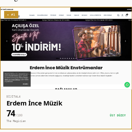
★ #1
DIJITAL4
Erdem İnce Müzik
74
/100
ÜST DÜZEY
The Magician