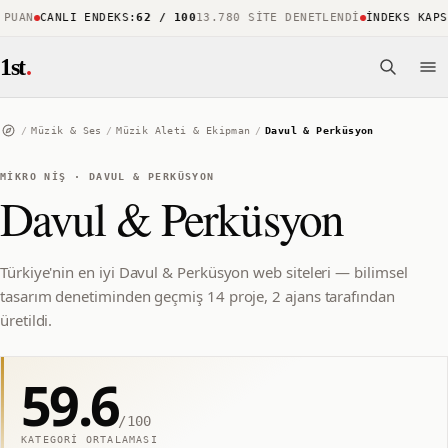
UAN
CANLI ENDEKS
:
62 / 100
13.780 SITE DENETLENDI
İNDEKS KAPSAM
1st
.
/
Müzik & Ses
/
Müzik Aleti & Ekipman
/
Davul & Perküsyon
MIKRO NIŞ
·
DAVUL & PERKÜSYON
Davul & Perküsyon
Türkiye'nin en iyi Davul & Perküsyon web siteleri — bilimsel
tasarım denetiminden geçmiş 14 proje, 2 ajans tarafından
üretildi.
59.6
/100
KATEGORI ORTALAMASI