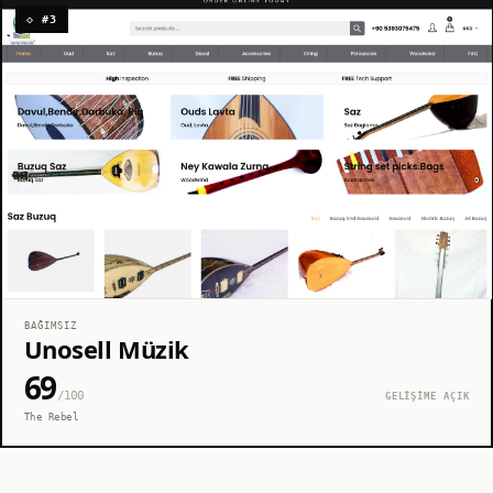
◇ #3
BAĞIMSIZ
Unosell Müzik
69
/100
GELİŞİME AÇIK
The Rebel