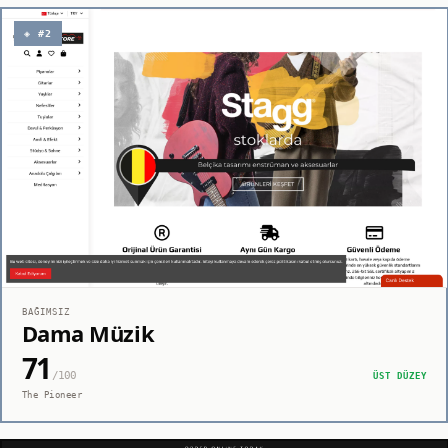
◈ #2
BAĞIMSIZ
Dama Müzik
71
/100
ÜST DÜZEY
The Pioneer