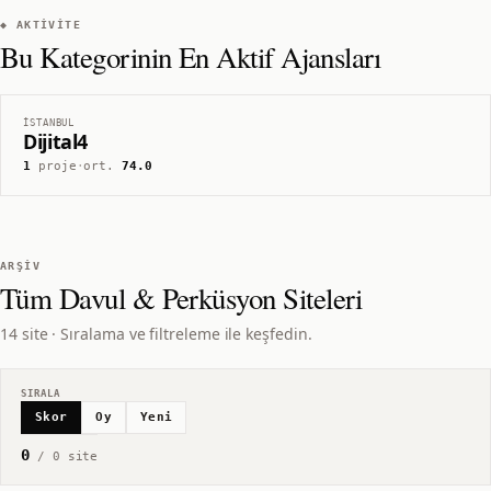
◆ AKTIVITE
Bu Kategorinin En Aktif Ajansları
İSTANBUL
Dijital4
1
proje
·
ort.
74.0
ARŞIV
Tüm
Davul & Perküsyon
Siteleri
14 site · Sıralama ve filtreleme ile keşfedin.
SIRALA
Skor
Oy
Yeni
0
/
0
site