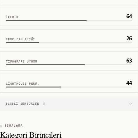
64
İÇERIK
26
RENK CANLILIĞI
63
TIPOGRAFI UYUMU
44
LIGHTHOUSE PERF.
İLGILI SEKTÖRLER
5
★ SIRALAMA
Kategori Birincileri