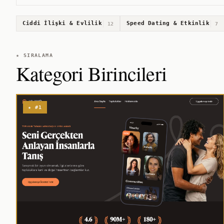
Ciddi İlişki & Evlilik
Speed Dating & Etkinlik
12
7
★ SIRALAMA
Kategori Birincileri
★ #1