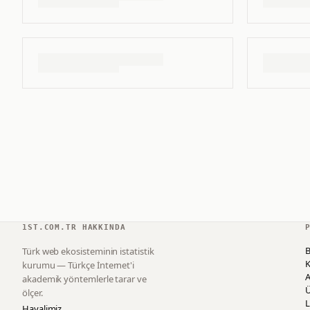
1ST.COM.TR HAKKINDA
B
Türk web ekosisteminin istatistik
K
kurumu — Türkçe İnternet'i
akademik yöntemlerle tarar ve
ölçer.
L
Hayalimiz