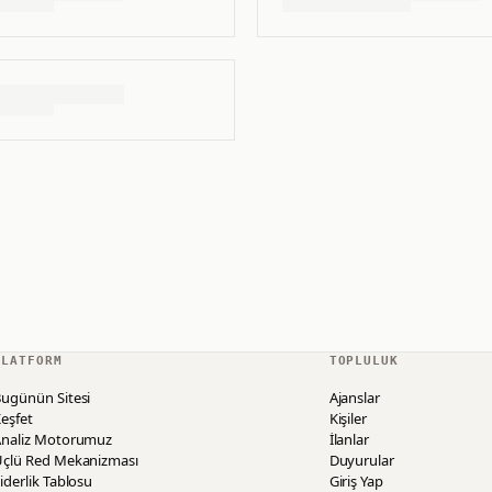
PLATFORM
TOPLULUK
ugünün Sitesi
Ajanslar
eşfet
Kişiler
Analiz Motorumuz
İlanlar
Üçlü Red Mekanizması
Duyurular
iderlik Tablosu
Giriş Yap