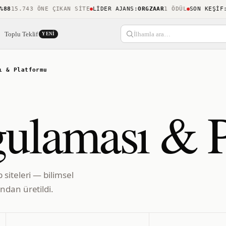
8
15.743 ÖNE ÇIKAN SITE
LIDER AJANS
:
ORGZAAR
1 ÖDÜL
SON KEŞIF
:
KI
Toplu Teklif
İlhamla ara…
YENI
ı & Platformu
ulaması & P
siteleri — bilimsel
ndan üretildi.