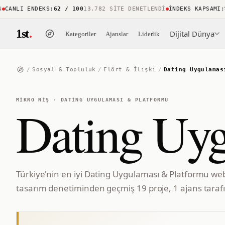
ANLI ENDEKS
:
62 / 100
13.782 SITE DENETLENDI
İNDEKS KAPSAMI
:
%8
1st
.
Dijital Dünya
Kategoriler
Ajanslar
Liderlik
/
Sosyal & Topluluk
/
Flört & İlişki
/
Dating Uygulamas
MIKRO NIŞ
·
DATING UYGULAMASI & PLATFORMU
Dating Uyg
Türkiye'nin en iyi Dating Uygulaması & Platformu web 
tasarım denetiminden geçmiş 19 proje, 1 ajans tarafı