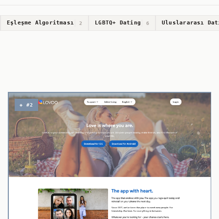
Eşleşme Algoritması
LGBTQ+ Dating
Uluslararası Dat
2
6
◈ #2