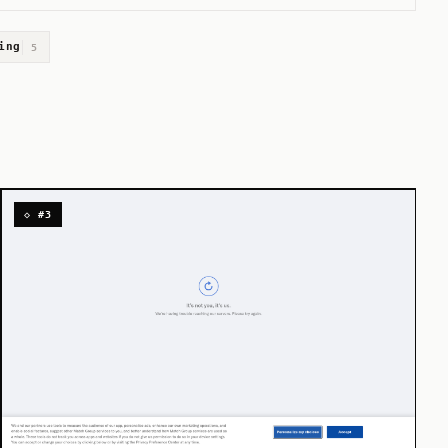
ing
5
◇ #3