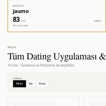
BAĞIMSIZ
Jaumo
83
/100
GÜMÜŞ
The Everyman
ARŞIV
Tüm
Dating Uygulaması &
19 site · Sıralama ve filtreleme ile keşfedin.
SIRALA
Skor
Oy
Yeni