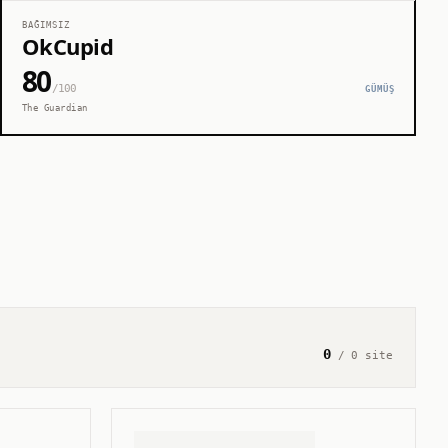
BAĞIMSIZ
OkCupid
80
/100
GÜMÜŞ
The Guardian
0
/
0
site