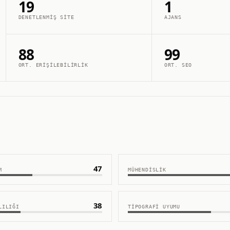
19
1
DENETLENMIŞ SITE
AJANS
88
99
ORT. ERIŞILEBILIRLIK
ORT. SEO
47
M
MÜHENDISLIK
38
LILIĞI
TIPOGRAFI UYUMU