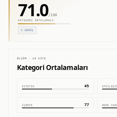
71.0
/100
KATEGORI ORTALAMASI
3
GÜMÜŞ
ÖLÇÜM ·
19
SITE
Kategori Ortalamaları
45
ESTETIK
ETKILEŞI
77
İÇERIK
RENK CAN