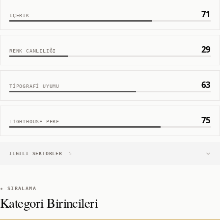
71
İÇERIK
29
RENK CANLILIĞI
63
TIPOGRAFI UYUMU
75
LIGHTHOUSE PERF.
İLGILI SEKTÖRLER
5
★ SIRALAMA
Kategori Birincileri