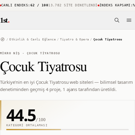
ANLI ENDEKS
:
62 / 100
13.782 SITE DENETLENDI
İNDEKS KAPSAMI
:
%8
1st
.
/
Etkinlik & Canlı Eğlence
/
Tiyatro & Opera
/
Çocuk Tiyatrosu
MIKRO NIŞ
·
ÇOCUK TIYATROSU
Çocuk Tiyatrosu
Türkiye'nin en iyi Çocuk Tiyatrosu web siteleri — bilimsel tasarım
denetiminden geçmiş 4 proje, 1 ajans tarafından üretildi.
44.5
/100
KATEGORI ORTALAMASI