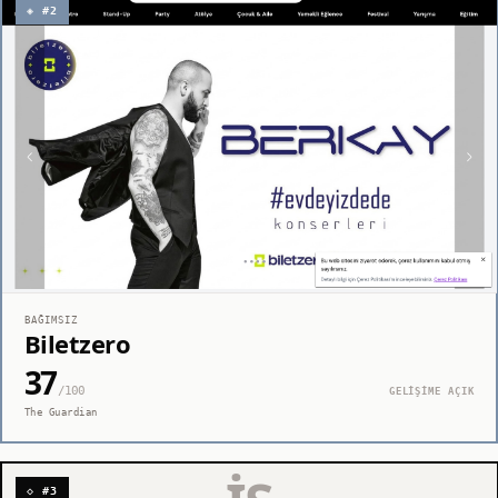
◈ #2
BAĞIMSIZ
Biletzero
37
/100
GELİŞİME AÇIK
The Guardian
◇ #3