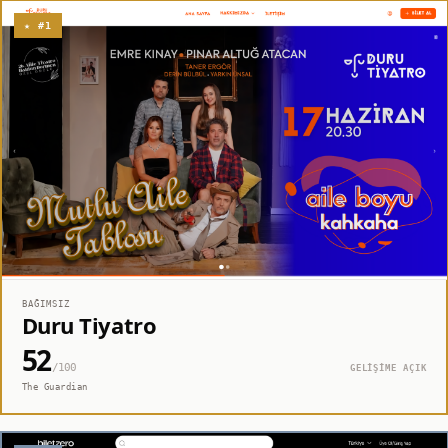
★ #1
BAĞIMSIZ
Duru Tiyatro
52
/100
GELİŞİME AÇIK
The Guardian