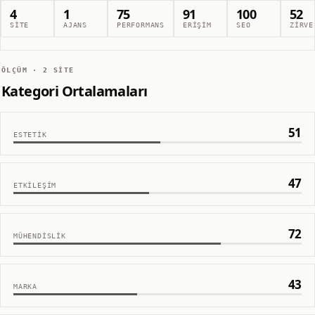
4
1
75
91
100
52
SITE
AJANS
PERFORMANS
ERIŞIM
SEO
ZIRVE
ÖLÇÜM ·
2
SITE
Kategori Ortalamaları
51
ESTETIK
47
ETKILEŞIM
72
MÜHENDISLIK
43
MARKA