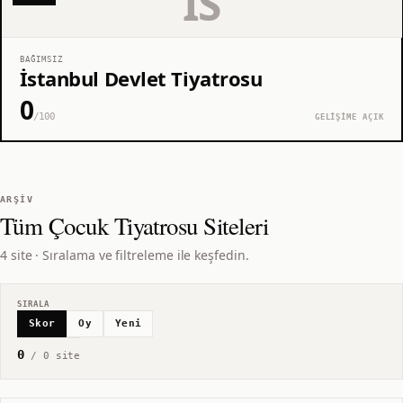
İS
BAĞIMSIZ
İstanbul Devlet Tiyatrosu
0
/100
GELİŞİME AÇIK
ARŞIV
Tüm
Çocuk Tiyatrosu
Siteleri
4 site · Sıralama ve filtreleme ile keşfedin.
SIRALA
Skor
Oy
Yeni
0
/
0
site