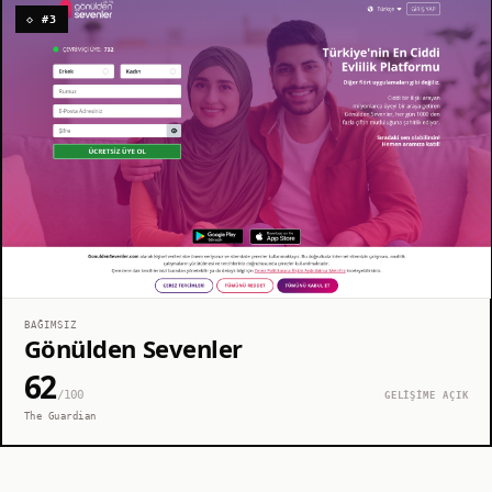
◇ #3
BAĞIMSIZ
Gönülden Sevenler
62
/100
GELİŞİME AÇIK
The Guardian