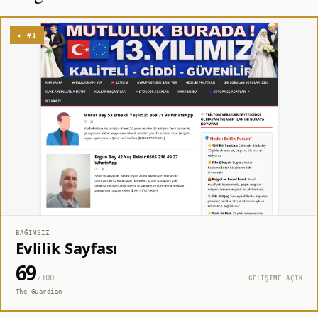
★ #1
BAĞIMSIZ
Evlilik Sayfası
69
/100
GELİŞİME AÇIK
The Guardian