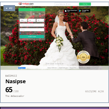
◈ #2
BAĞIMSIZ
Nasipse
65
/100
GELİŞİME AÇIK
The Ambassador