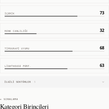
73
İÇERIK
32
RENK CANLILIĞI
68
TIPOGRAFI UYUMU
63
LIGHTHOUSE PERF.
İLGILI SEKTÖRLER
5
★ SIRALAMA
Kategori Birincileri