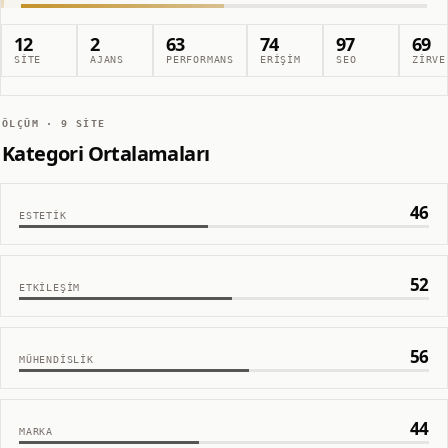
12
2
63
74
97
69
SITE
AJANS
PERFORMANS
ERIŞIM
SEO
ZIRVE
ÖLÇÜM ·
9
SITE
Kategori Ortalamaları
46
ESTETIK
52
ETKILEŞIM
56
MÜHENDISLIK
44
MARKA