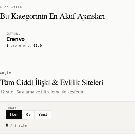
◆ AKTIVITE
Bu Kategorinin En Aktif Ajansları
İSTANBUL
Crenvo
1
proje
·
ort.
62.0
ARŞIV
Tüm
Ciddi İlişki & Evlilik
Siteleri
12 site · Sıralama ve filtreleme ile keşfedin.
SIRALA
Skor
Oy
Yeni
0
/
0
site