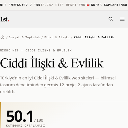
I ENDEKS
:
62 / 100
13.782 SITE DENETLENDI
İNDEKS KAPSAMI
:
%88
15
1st
.
/
Sosyal & Topluluk
/
Flört & İlişki
/
Ciddi İlişki & Evlilik
MIKRO NIŞ
·
CIDDI İLIŞKI & EVLILIK
Ciddi İlişki & Evlilik
Türkiye'nin en iyi Ciddi İlişki & Evlilik web siteleri — bilimsel
tasarım denetiminden geçmiş 12 proje, 2 ajans tarafından
üretildi.
50.1
/100
KATEGORI ORTALAMASI