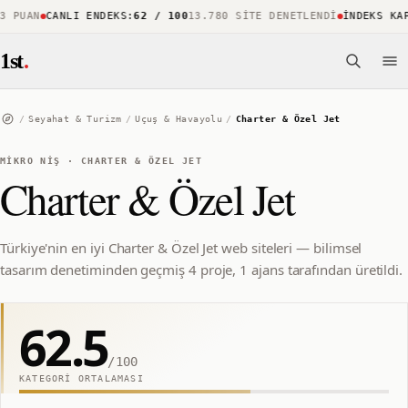
PUAN
CANLI ENDEKS
:
62 / 100
13.780 SITE DENETLENDI
İNDEKS KAPSA
1st
.
/
Seyahat & Turizm
/
Uçuş & Havayolu
/
Charter & Özel Jet
MIKRO NIŞ
·
CHARTER & ÖZEL JET
Charter & Özel Jet
Türkiye'nin en iyi Charter & Özel Jet web siteleri — bilimsel
tasarım denetiminden geçmiş 4 proje, 1 ajans tarafından üretildi.
62.5
/100
KATEGORI ORTALAMASI