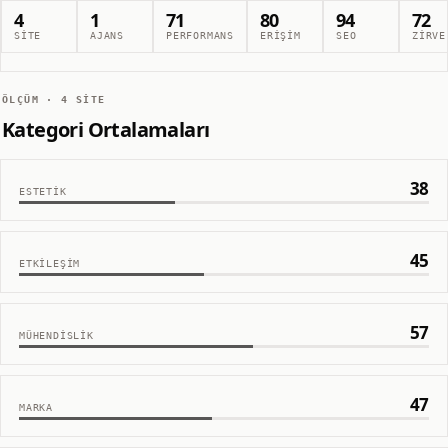
4
1
71
80
94
72
SITE
AJANS
PERFORMANS
ERIŞIM
SEO
ZIRVE
ÖLÇÜM ·
4
SITE
Kategori Ortalamaları
38
ESTETIK
45
ETKILEŞIM
57
MÜHENDISLIK
47
MARKA