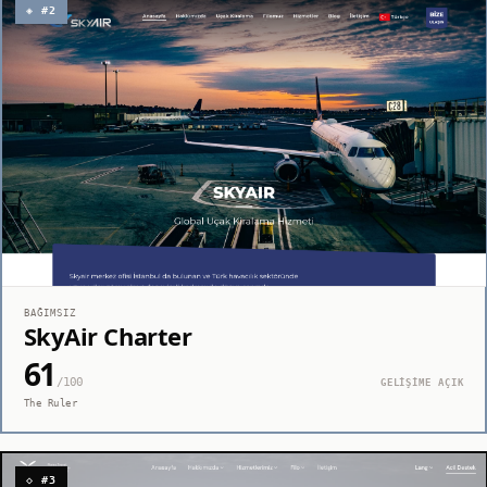
◈ #2
BAĞIMSIZ
SkyAir Charter
61
/100
GELİŞİME AÇIK
The Ruler
◇ #3