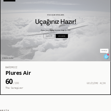
BAĞIMSIZ
Plures Air
60
/100
GELİŞİME AÇIK
The Caregiver
ARŞIV