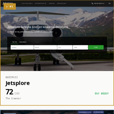
★ #1
BAĞIMSIZ
Jetsplore
72
/100
ÜST DÜZEY
The Creator