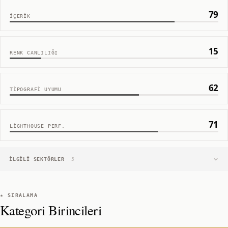
79
İÇERIK
15
RENK CANLILIĞI
62
TIPOGRAFI UYUMU
71
LIGHTHOUSE PERF.
İLGILI SEKTÖRLER
5
★ SIRALAMA
Kategori Birincileri