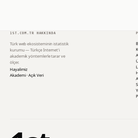
1ST.COM.TR HAKKINDA
B
Türk web ekosisteminin istatistik
K
kurumu — Türkçe İnternet'i
akademik yöntemlerle tarar ve
ölçer.
L
Hayalimiz
H
Akademi · Açık Veri
A
S
P