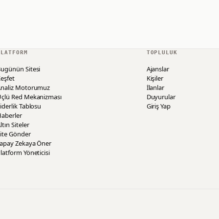
PLATFORM
TOPLULUK
ugünün Sitesi
Ajanslar
eşfet
Kişiler
Analiz Motorumuz
İlanlar
Üçlü Red Mekanizması
Duyurular
iderlik Tablosu
Giriş Yap
aberler
ltın Siteler
ite Gönder
Yapay Zekaya Öner
latform Yöneticisi