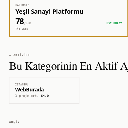
BAĞIMSIZ
Yeşil Sanayi Platformu
78
/100
ÜST DÜZEY
The Sage
◆ AKTIVITE
Bu Kategorinin En Aktif Aj
İSTANBUL
WebBurada
1
proje
·
ort.
64.0
ARŞIV