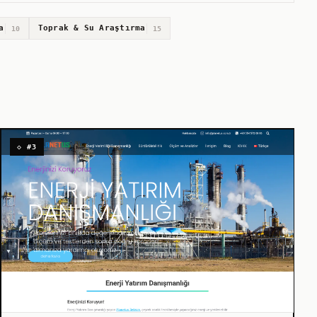
a
Toprak & Su Araştırma
10
15
◇ #3