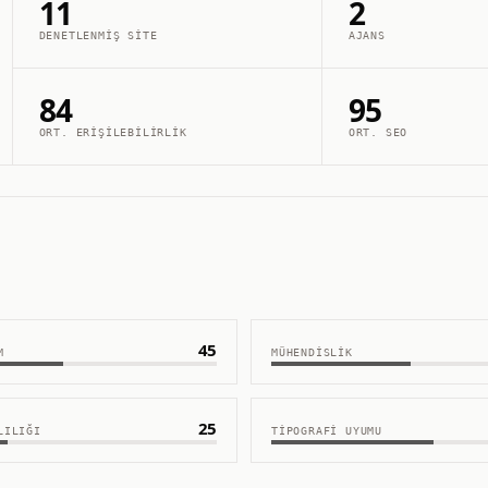
11
2
DENETLENMIŞ SITE
AJANS
84
95
ORT. ERIŞILEBILIRLIK
ORT. SEO
45
M
MÜHENDISLIK
25
LILIĞI
TIPOGRAFI UYUMU