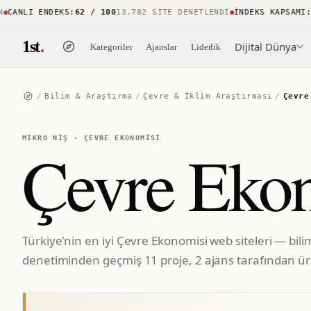
ANLI ENDEKS
:
62 / 100
13.782 SITE DENETLENDI
İNDEKS KAPSAMI
:
%8
1st
.
Dijital Dünya
Kategoriler
Ajanslar
Liderlik
/
Bilim & Araştırma
/
Çevre & İklim Araştırması
/
Çevre
MIKRO NIŞ
·
ÇEVRE EKONOMISI
Çevre Eko
Türkiye'nin en iyi Çevre Ekonomisi web siteleri — bili
denetiminden geçmiş 11 proje, 2 ajans tarafından üre