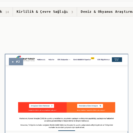
k
Kirlilik & Çevre Sağlığı
Deniz & Okyanus Araştırm
14
3
◈ #2