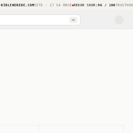
BLENEREDE.COM
SITE · 17 SA ÖNCE
REKOR SKOR
:
96 / 100
TRUSTHOOP
L
⌘K