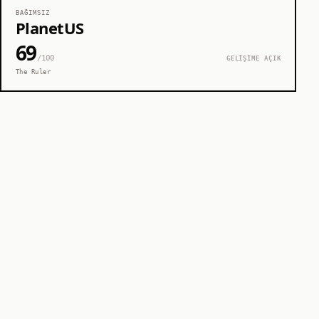
BAĞIMSIZ
PlanetUS
69
/100
GELİŞİME AÇIK
The Ruler