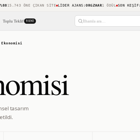
8
15.743 ÖNE ÇIKAN SITE
LIDER AJANS
:
ORGZAAR
1 ÖDÜL
SON KEŞIF
:
KI
Toplu Teklif
İlhamla ara…
YENI
 Ekonomisi
nomisi
msel tasarım
tildi.