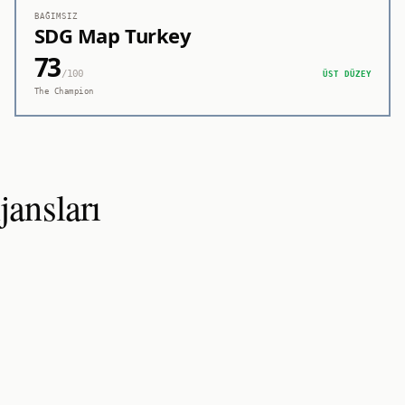
BAĞIMSIZ
SDG Map Turkey
73
/100
ÜST DÜZEY
The Champion
ansları