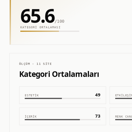
65.6
/100
KATEGORI ORTALAMASI
ÖLÇÜM ·
11
SITE
Kategori Ortalamaları
49
ESTETIK
ETKILEŞI
73
İÇERIK
RENK CAN