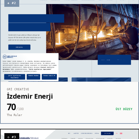
◈ #2
GRI CREATIVE
İzdemir Enerji
70
/100
ÜST DÜZEY
The Ruler
◇ #3