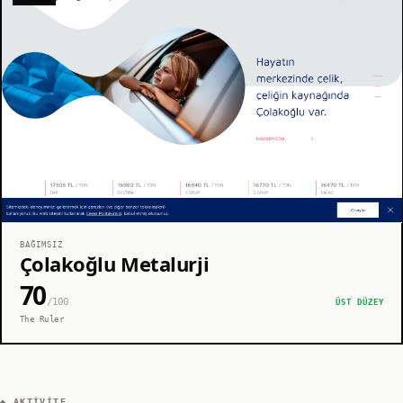
BAĞIMSIZ
Çolakoğlu Metalurji
70
/100
ÜST DÜZEY
The Ruler
◆ AKTIVITE