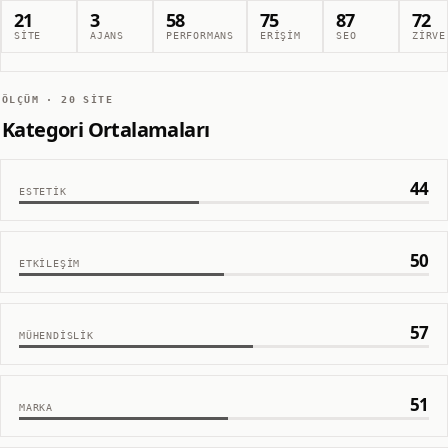
21
3
58
75
87
72
SITE
AJANS
PERFORMANS
ERIŞIM
SEO
ZIRVE
ÖLÇÜM ·
20
SITE
Kategori Ortalamaları
44
ESTETIK
50
ETKILEŞIM
57
MÜHENDISLIK
51
MARKA