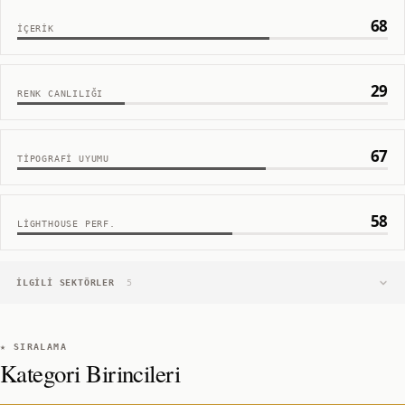
68
İÇERIK
29
RENK CANLILIĞI
67
TIPOGRAFI UYUMU
58
LIGHTHOUSE PERF.
İLGILI SEKTÖRLER
5
★ SIRALAMA
Kategori Birincileri