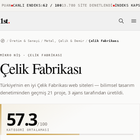
UAN
CANLI ENDEKS
:
62 / 100
13.780 SITE DENETLENDI
İNDEKS KAPSAM
1st
.
/
Üretim & Sanayi
/
Metal, Çelik & Demir
/
Çelik Fabrikası
MIKRO NIŞ
·
ÇELIK FABRIKASI
Çelik Fabrikası
Türkiye'nin en iyi Çelik Fabrikası web siteleri — bilimsel tasarım
denetiminden geçmiş 21 proje, 3 ajans tarafından üretildi.
57.3
/100
KATEGORI ORTALAMASI