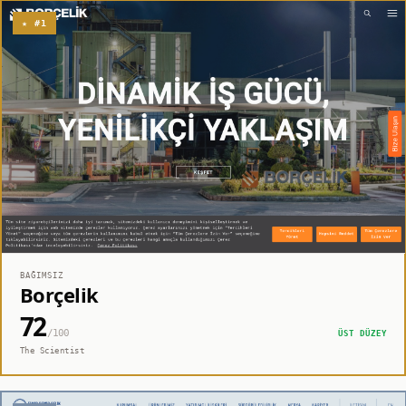
★ #1
BAĞIMSIZ
Borçelik
72
/100
ÜST DÜZEY
The Scientist