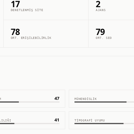
17
2
DENETLENMIŞ SITE
AJANS
78
79
ORT. ERIŞILEBILIRLIK
ORT. SEO
47
M
MÜHENDISLIK
41
LILIĞI
TIPOGRAFI UYUMU