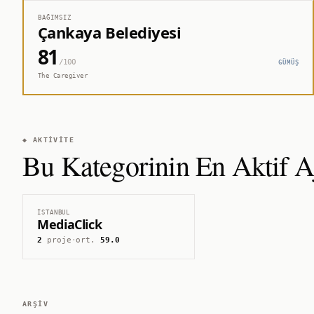
BAĞIMSIZ
Çankaya Belediyesi
81
/100
GÜMÜŞ
The Caregiver
◆ AKTIVITE
Bu Kategorinin En Aktif Aj
İSTANBUL
MediaClick
2
proje
·
ort.
59.0
ARŞIV