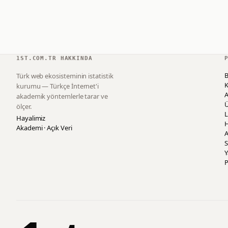
1ST.COM.TR HAKKINDA
B
Türk web ekosisteminin istatistik
K
kurumu — Türkçe İnternet'i
akademik yöntemlerle tarar ve
ölçer.
L
Hayalimiz
H
Akademi · Açık Veri
A
S
P