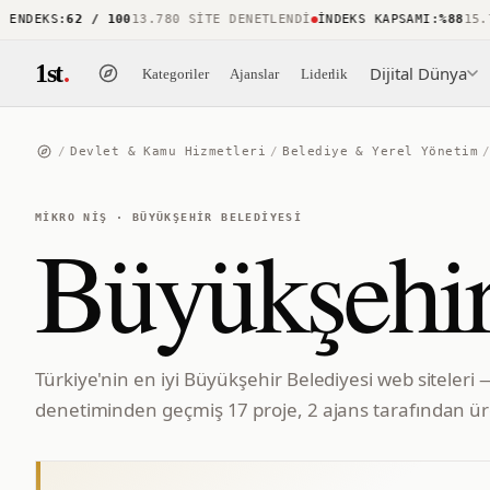
DEKS
:
62 / 100
13.780 SITE DENETLENDI
İNDEKS KAPSAMI
:
%88
15.741
1st
.
Dijital Dünya
Kategoriler
Ajanslar
Liderlik
/
Devlet & Kamu Hizmetleri
/
Belediye & Yerel Yönetim
MIKRO NIŞ
·
BÜYÜKŞEHIR BELEDIYESI
Büyükşehir
Türkiye'nin en iyi Büyükşehir Belediyesi web siteleri 
denetiminden geçmiş 17 proje, 2 ajans tarafından üre