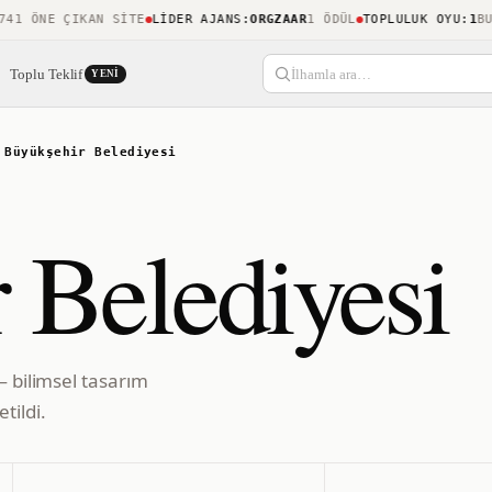
 ÖNE ÇIKAN SITE
LIDER AJANS
:
ORGZAAR
1 ÖDÜL
TOPLULUK OYU
:
1
BUGÜN
Toplu Teklif
İlhamla ara…
YENI
/
Büyükşehir Belediyesi
 Belediyesi
— bilimsel tasarım
tildi.