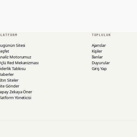
PLATFORM
TOPLULUK
ugünün Sitesi
Ajanslar
eşfet
Kişiler
Analiz Motorumuz
İlanlar
Üçlü Red Mekanizması
Duyurular
iderlik Tablosu
Giriş Yap
aberler
ltın Siteler
ite Gönder
Yapay Zekaya Öner
latform Yöneticisi