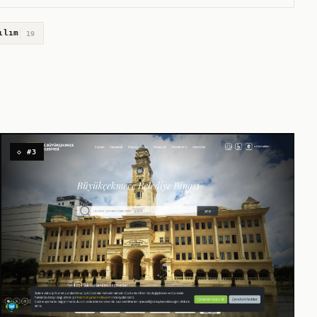
ılım
19
◇ #3