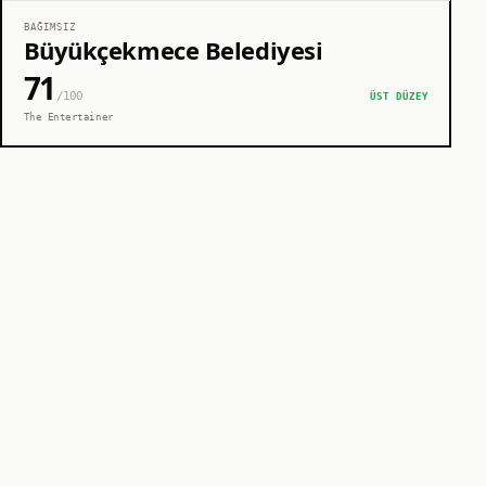
BAĞIMSIZ
Büyükçekmece Belediyesi
71
/100
ÜST DÜZEY
The Entertainer