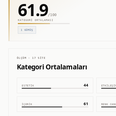
61.9
/100
KATEGORI ORTALAMASI
1
GÜMÜŞ
ÖLÇÜM ·
17
SITE
Kategori Ortalamaları
44
ESTETIK
ETKILEŞI
61
İÇERIK
RENK CAN