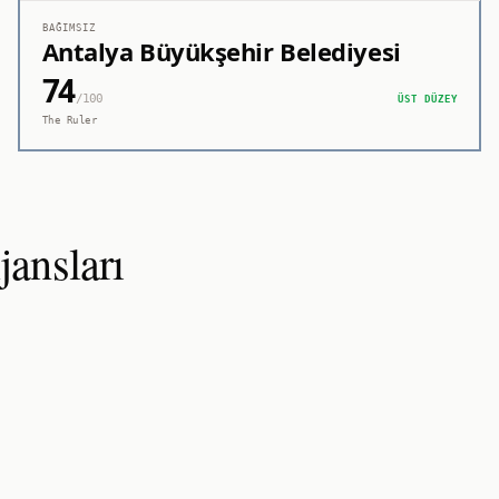
BAĞIMSIZ
Antalya Büyükşehir Belediyesi
74
/100
ÜST DÜZEY
The Ruler
ansları