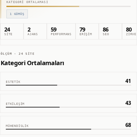
KATEGORI ORTALAMASI
1
GÜMÜŞ
24
2
59
79
86
80
SITE
AJANS
PERFORMANS
ERIŞIM
SEO
ZIRVE
ÖLÇÜM ·
24
SITE
Kategori Ortalamaları
41
ESTETIK
43
ETKILEŞIM
68
MÜHENDISLIK