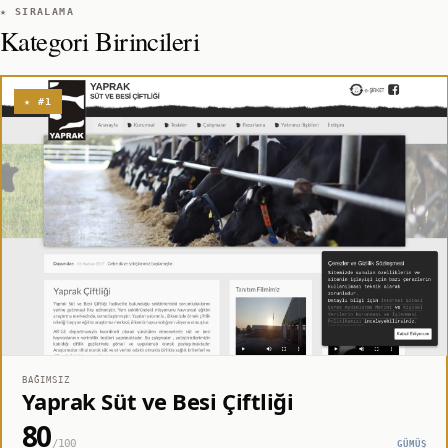
★ SIRALAMA
Kategori Birincileri
★ #1
BAĞIMSIZ
Yaprak Süt ve Besi Çiftliği
80
/100
GÜMÜŞ