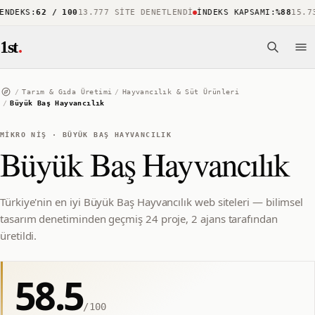
DEKS
:
62 / 100
13.777 SITE DENETLENDI
İNDEKS KAPSAMI
:
%88
15.738 
1st
.
/
Tarım & Gıda Üretimi
/
Hayvancılık & Süt Ürünleri
/
Büyük Baş Hayvancılık
MIKRO NIŞ
·
BÜYÜK BAŞ HAYVANCILIK
Büyük Baş Hayvancılık
Türkiye'nin en iyi Büyük Baş Hayvancılık web siteleri — bilimsel
tasarım denetiminden geçmiş 24 proje, 2 ajans tarafından
üretildi.
58.5
/100