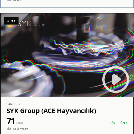
◇ #3
BAĞIMSIZ
SYK Group (ACE Hayvancılık)
71
/100
ÜST DÜZEY
The Scientist