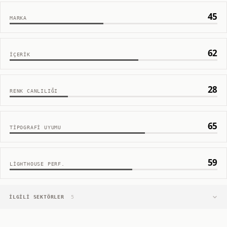
45
MARKA
62
İÇERIK
28
RENK CANLILIĞI
65
TIPOGRAFI UYUMU
59
LIGHTHOUSE PERF.
İLGILI SEKTÖRLER
5