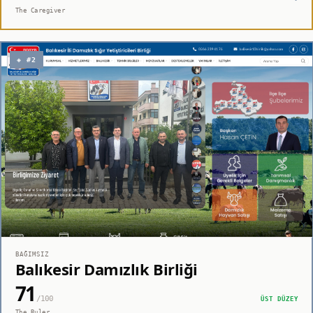
The Caregiver
◈ #2
BAĞIMSIZ
Balıkesir Damızlık Birliği
71
/100
ÜST DÜZEY
The Ruler