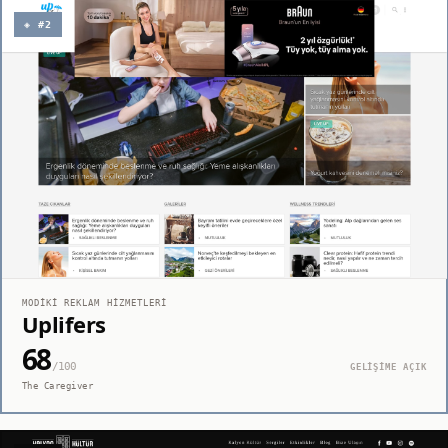
◈ #2
MODIKI REKLAM HIZMETLERI
Uplifers
68
/100
GELİŞİME AÇIK
The Caregiver