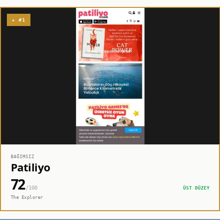
★ #1
BAĞIMSIZ
Patiliyo
72
/100
ÜST DÜZEY
The Explorer