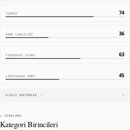
74
İÇERIK
36
RENK CANLILIĞI
63
TIPOGRAFI UYUMU
45
LIGHTHOUSE PERF.
İLGILI SEKTÖRLER
5
★ SIRALAMA
Kategori Birincileri