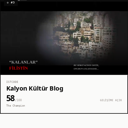
◇ #3
ISTCODE
Kalyon Kültür Blog
58
/100
GELİŞİME AÇIK
The Champion