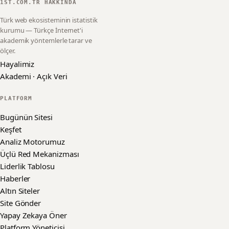
1ST.COM.TR HAKKINDA
Türk web ekosisteminin istatistik
kurumu — Türkçe İnternet'i
akademik yöntemlerle tarar ve
ölçer.
Hayalimiz
Akademi · Açık Veri
PLATFORM
Bugünün Sitesi
Keşfet
Analiz Motorumuz
Üçlü Red Mekanizması
Liderlik Tablosu
Haberler
Altın Siteler
Site Gönder
Yapay Zekaya Öner
Platform Yöneticisi