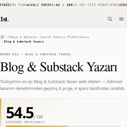
AĞI)
86 PUAN
CANLI ENDEKS
:
62 / 100
13.782 SITE DENETLENDI
İNDEK
1st
.
/
Medya & Eğlence
/
İçerik Üretici Platformları
/
Blog & Substack Yazarı
MIKRO NIŞ
·
BLOG & SUBSTACK YAZARI
Blog & Substack Yazarı
Türkiye'nin en iyi Blog & Substack Yazarı web siteleri — bilimsel
tasarım denetiminden geçmiş 6 proje, 4 ajans tarafından üretildi.
54.5
/100
KATEGORI ORTALAMASI