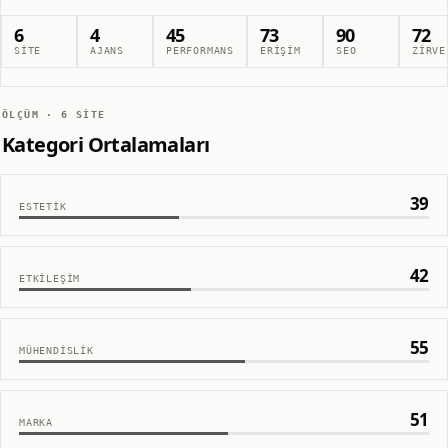
6
4
45
73
90
72
SITE
AJANS
PERFORMANS
ERIŞIM
SEO
ZIRVE
ÖLÇÜM ·
6
SITE
Kategori Ortalamaları
39
ESTETIK
42
ETKILEŞIM
55
MÜHENDISLIK
51
MARKA