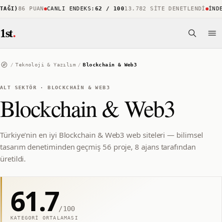
ĞI)
86 PUAN
CANLI ENDEKS
:
62 / 100
13.782 SITE DENETLENDI
İNDEK
1st
.
/
Teknoloji & Yazılım
/
Blockchain & Web3
ALT SEKTÖR
·
BLOCKCHAIN & WEB3
Blockchain & Web3
Türkiye'nin en iyi Blockchain & Web3 web siteleri — bilimsel
tasarım denetiminden geçmiş 56 proje, 8 ajans tarafından
üretildi.
61.7
/100
KATEGORI ORTALAMASI