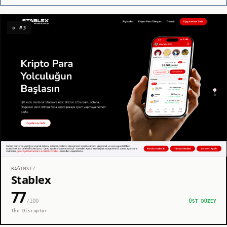
◇ #3
BAĞIMSIZ
Stablex
77
/100
ÜST DÜZEY
The Disruptor