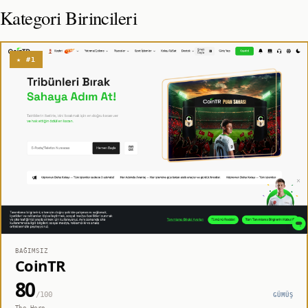
Kategori Birincileri
★ #1
BAĞIMSIZ
CoinTR
80
/100
GÜMÜŞ
The Hero