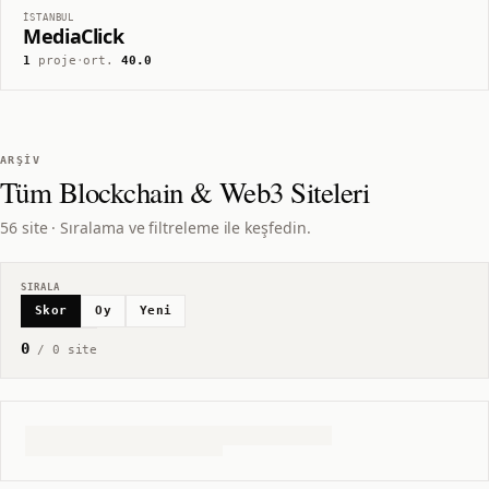
İSTANBUL
MediaClick
1
proje
·
ort.
40.0
ARŞIV
Tüm
Blockchain & Web3
Siteleri
56 site · Sıralama ve filtreleme ile keşfedin.
SIRALA
Skor
Oy
Yeni
0
/
0
site