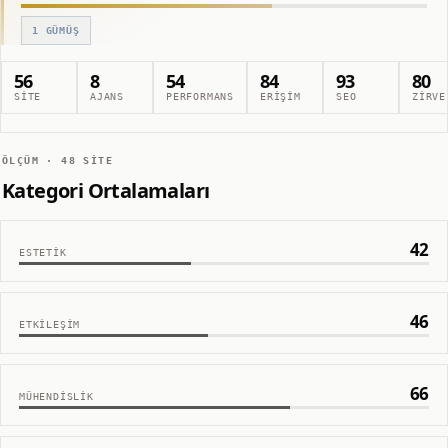
1
GÜMÜŞ
56
8
54
84
93
80
SITE
AJANS
PERFORMANS
ERIŞIM
SEO
ZIRVE
ÖLÇÜM ·
48
SITE
Kategori Ortalamaları
42
ESTETIK
46
ETKILEŞIM
66
MÜHENDISLIK