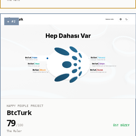
◈ #2
HAPPY PEOPLE PROJECT
BtcTurk
79
/100
ÜST DÜZEY
The Ruler