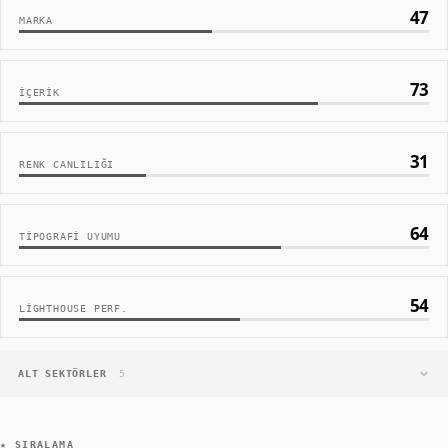
47
MARKA
73
İÇERIK
31
RENK CANLILIĞI
64
TIPOGRAFI UYUMU
54
LIGHTHOUSE PERF.
ALT SEKTÖRLER
5
★ SIRALAMA