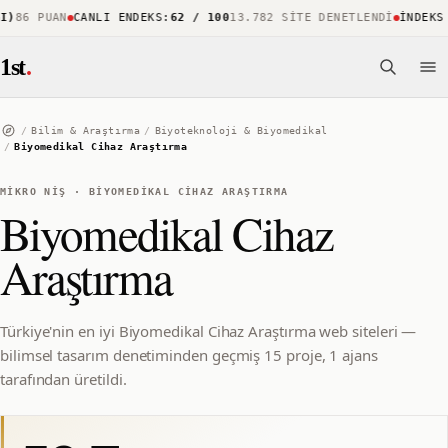
86 PUAN
CANLI ENDEKS
:
62 / 100
13.782 SITE DENETLENDI
İNDEKS K
1st
.
/
Bilim & Araştırma
/
Biyoteknoloji & Biyomedikal
/
Biyomedikal Cihaz Araştırma
MIKRO NIŞ
·
BIYOMEDIKAL CIHAZ ARAŞTIRMA
Biyomedikal Cihaz
Araştırma
Türkiye'nin en iyi Biyomedikal Cihaz Araştırma web siteleri —
bilimsel tasarım denetiminden geçmiş 15 proje, 1 ajans
tarafından üretildi.