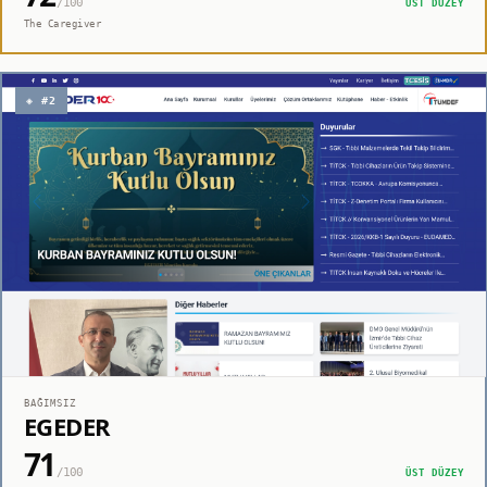
/100
ÜST DÜZEY
The Caregiver
◈ #2
BAĞIMSIZ
EGEDER
71
/100
ÜST DÜZEY