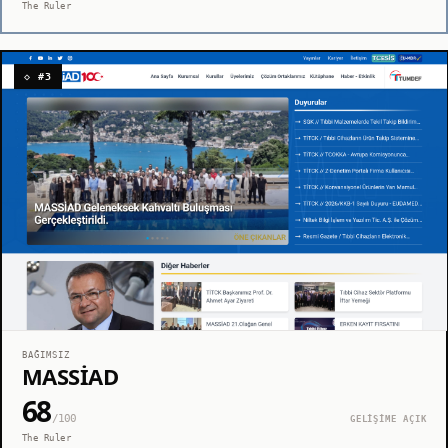
The Ruler
◇ #3
BAĞIMSIZ
MASSİAD
68
/100
GELİŞİME AÇIK
The Ruler