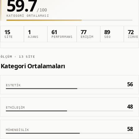
59.7
/100
KATEGORI ORTALAMASI
15
1
61
77
89
72
SITE
AJANS
PERFORMANS
ERIŞIM
SEO
ZIRVE
ÖLÇÜM ·
13
SITE
Kategori Ortalamaları
56
ESTETIK
48
ETKILEŞIM
58
MÜHENDISLIK