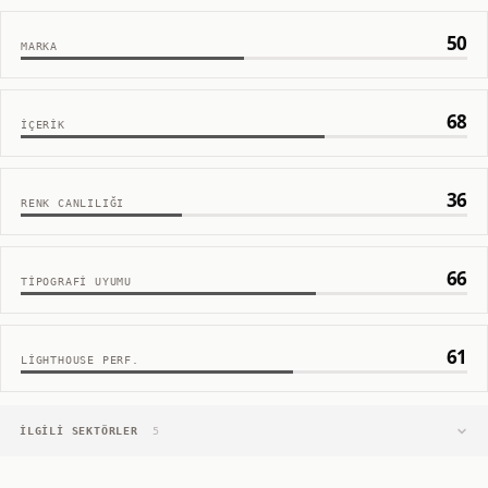
50
MARKA
68
İÇERIK
36
RENK CANLILIĞI
66
TIPOGRAFI UYUMU
61
LIGHTHOUSE PERF.
İLGILI SEKTÖRLER
5