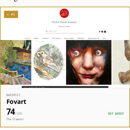
★ #1
BAĞIMSIZ
Fovart
74
/100
ÜST DÜZEY
The Creator