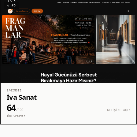
◇ #3
BAĞIMSIZ
İva Sanat
64
/100
GELİŞİME AÇIK
The Creator