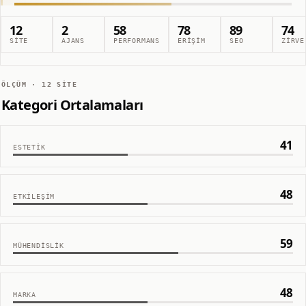
12
2
58
78
89
74
SITE
AJANS
PERFORMANS
ERIŞIM
SEO
ZIRVE
ÖLÇÜM ·
12
SITE
Kategori Ortalamaları
41
ESTETIK
48
ETKILEŞIM
59
MÜHENDISLIK
48
MARKA