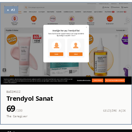
◈ #2
BAĞIMSIZ
Trendyol Sanat
69
/100
GELİŞİME AÇIK
The Caregiver