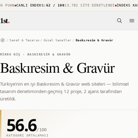
PUAN
CANLI ENDEKS
:
62 / 100
13.782 SITE DENETLENDI
İNDEKS KAPS
1st
.
/
Sanat & Tasarım
/
Güzel Sanatlar
/
Baskıresim & Gravür
MIKRO NIŞ
·
BASKIRESIM & GRAVÜR
Baskıresim & Gravür
Türkiye'nin en iyi Baskıresim & Gravür web siteleri — bilimsel
tasarım denetiminden geçmiş 12 proje, 2 ajans tarafından
üretildi.
56.6
/100
KATEGORI ORTALAMASI