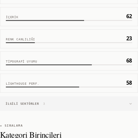
62
İÇERIK
23
RENK CANLILIĞI
68
TIPOGRAFI UYUMU
58
LIGHTHOUSE PERF.
İLGILI SEKTÖRLER
3
★ SIRALAMA
Kategori Birincileri