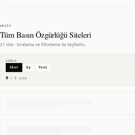
ARŞIV
Tüm
Basın Özgürlüğü
Siteleri
21 site · Sıralama ve filtreleme ile keşfedin.
SIRALA
Skor
Oy
Yeni
0
/
0
site