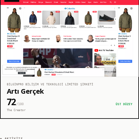
BILGINPRO BILIŞIM VE TEKNOLOJI LIMITED ŞIRKETI
Artı Gerçek
72
/100
ÜST DÜZEY
The Creator
◆ AKTIVITE