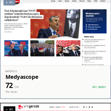
◈ #2
BAĞIMSIZ
Medyascope
72
/100
ÜST DÜZEY
The Ruler
◇ #3