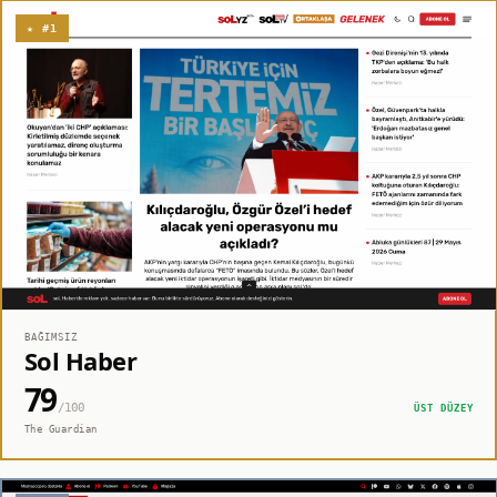
★ #1
BAĞIMSIZ
Sol Haber
79
/100
ÜST DÜZEY
The Guardian