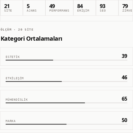
21
5
49
84
93
79
SITE
AJANS
PERFORMANS
ERIŞIM
SEO
ZIRVE
ÖLÇÜM ·
20
SITE
Kategori Ortalamaları
39
ESTETIK
46
ETKILEŞIM
65
MÜHENDISLIK
50
MARKA