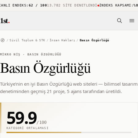
NLI ENDEKS
:
62 / 100
13.782 SITE DENETLENDI
İNDEKS KAPSAMI
:
%88
1
1st
.
/
Sivil Toplum & STK
/
İnsan Hakları
/
Basın Özgürlüğü
MIKRO NIŞ
·
BASIN ÖZGÜRLÜĞÜ
Basın Özgürlüğü
Türkiye'nin en iyi Basın Özgürlüğü web siteleri — bilimsel tasarım
denetiminden geçmiş 21 proje, 5 ajans tarafından üretildi.
59.9
/100
KATEGORI ORTALAMASI