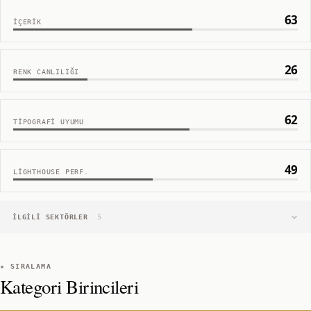
63
İÇERIK
26
RENK CANLILIĞI
62
TIPOGRAFI UYUMU
49
LIGHTHOUSE PERF.
İLGILI SEKTÖRLER
5
★ SIRALAMA
Kategori Birincileri