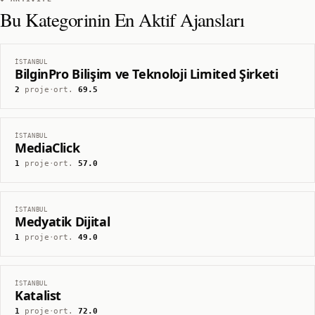
Bu Kategorinin En Aktif Ajansları
İSTANBUL
BilginPro Bilişim ve Teknoloji Limited Şirketi
2
proje
·
ort.
69.5
İSTANBUL
MediaClick
1
proje
·
ort.
57.0
İSTANBUL
Medyatik Dijital
1
proje
·
ort.
49.0
İSTANBUL
Katalist
1
proje
·
ort.
72.0