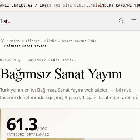
LI ENDEKS
:
62 / 100
13.782 SITE DENETLENDI
İNDEKS KAPSAMI
:
%88
1
1st
.
/
Medya & Eğlence
/
Kültür & Sanat Yayıncılığı
/
Bağımsız Sanat Yayını
MIKRO NIŞ
·
BAĞIMSIZ SANAT YAYINI
Bağımsız Sanat Yayını
Türkiye'nin en iyi Bağımsız Sanat Yayını web siteleri — bilimsel
tasarım denetiminden geçmiş 3 proje, 1 ajans tarafından üretildi.
61.3
/100
KATEGORI ORTALAMASI