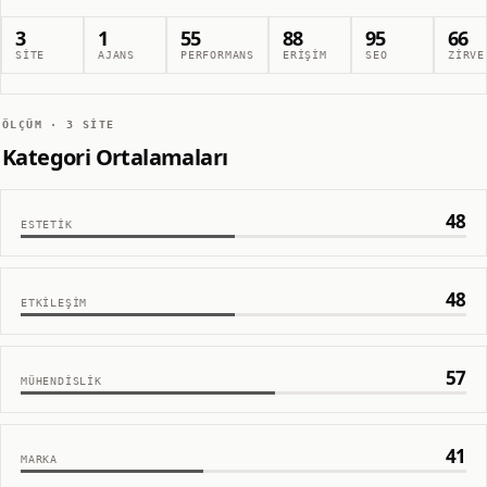
3
1
55
88
95
66
SITE
AJANS
PERFORMANS
ERIŞIM
SEO
ZIRVE
ÖLÇÜM ·
3
SITE
Kategori Ortalamaları
48
ESTETIK
48
ETKILEŞIM
57
MÜHENDISLIK
41
MARKA