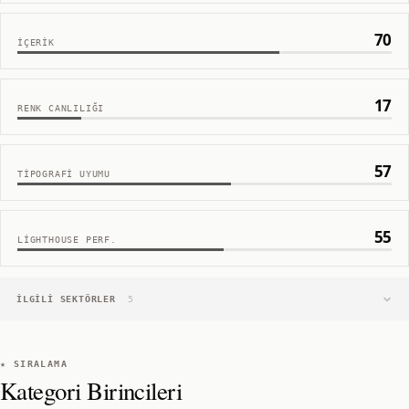
70
İÇERIK
17
RENK CANLILIĞI
57
TIPOGRAFI UYUMU
55
LIGHTHOUSE PERF.
İLGILI SEKTÖRLER
5
★ SIRALAMA
Kategori Birincileri