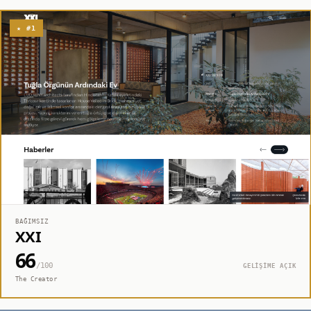
★ #1
BAĞIMSIZ
XXI
66
/100
GELİŞİME AÇIK
The Creator