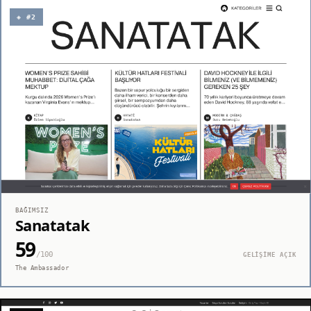
◈ #2
BAĞIMSIZ
Sanatatak
59
/100
GELİŞİME AÇIK
The Ambassador