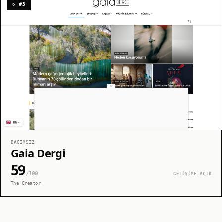
◇ #3
BAĞIMSIZ
Gaia Dergi
59
/100
GELİŞİME AÇIK
The Creator