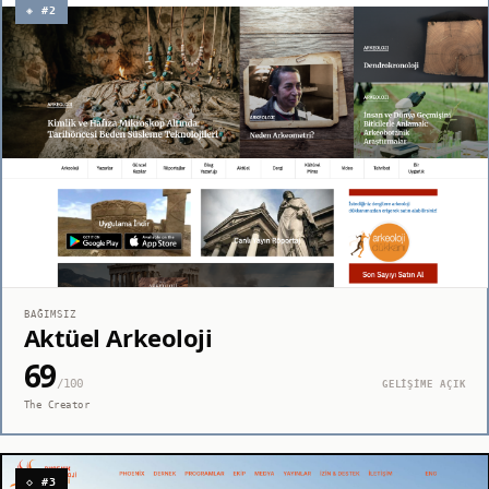
◈ #2
BAĞIMSIZ
Aktüel Arkeoloji
69
/100
GELİŞİME AÇIK
The Creator
◇ #3