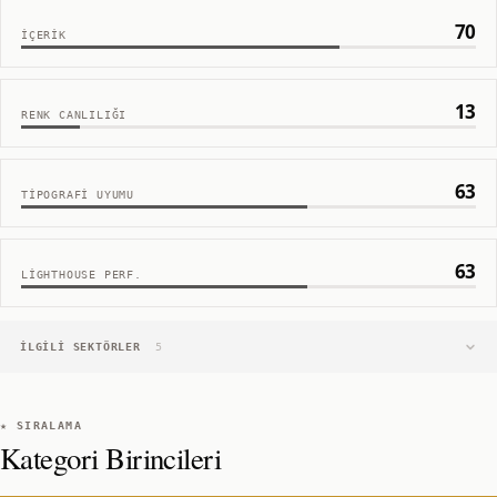
70
İÇERIK
13
RENK CANLILIĞI
63
TIPOGRAFI UYUMU
63
LIGHTHOUSE PERF.
İLGILI SEKTÖRLER
5
★ SIRALAMA
Kategori Birincileri