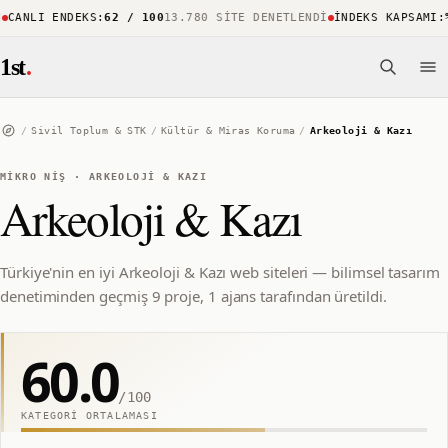
ANLI ENDEKS
:
62 / 100
13.780 SITE DENETLENDI
İNDEKS KAPSAMI
:
%88
1st
.
/
Sivil Toplum & STK
/
Kültür & Miras Koruma
/
Arkeoloji & Kazı
MIKRO NIŞ
·
ARKEOLOJI & KAZI
Arkeoloji & Kazı
Türkiye'nin en iyi Arkeoloji & Kazı web siteleri — bilimsel tasarım
denetiminden geçmiş 9 proje, 1 ajans tarafından üretildi.
60.0
/100
KATEGORI ORTALAMASI