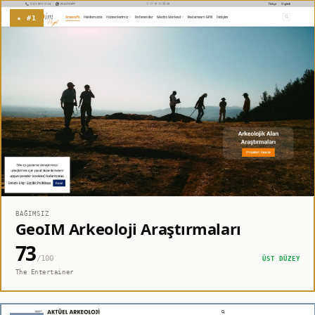
★ #1
BAĞIMSIZ
GeoIM Arkeoloji Araştırmaları
73
/100
ÜST DÜZEY
The Entertainer