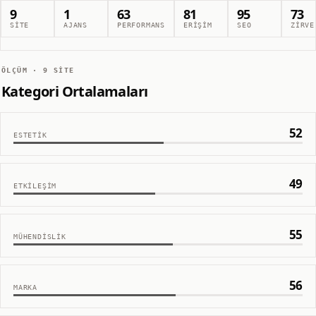
9
1
63
81
95
73
SITE
AJANS
PERFORMANS
ERIŞIM
SEO
ZIRVE
ÖLÇÜM ·
9
SITE
Kategori Ortalamaları
52
ESTETIK
49
ETKILEŞIM
55
MÜHENDISLIK
56
MARKA