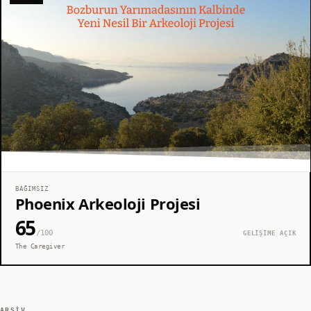
BAĞIMSIZ
Phoenix Arkeoloji Projesi
65
/100
GELİŞİME AÇIK
The Caregiver
ARŞIV