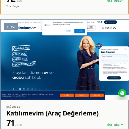
/100
ÜST DÜZEY
The Sage
◈ #2
BAĞIMSIZ
Katılımevim (Araç Değerleme)
71
/100
ÜST DÜZEY