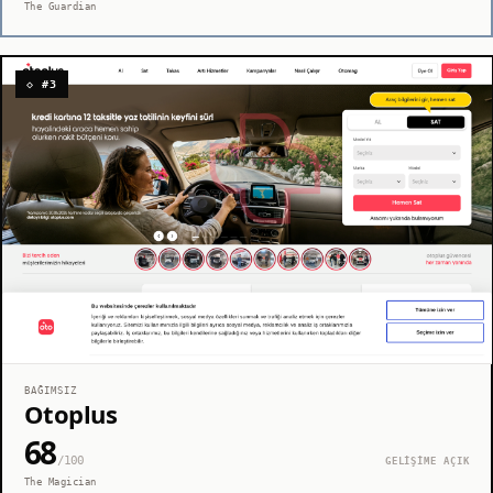
The Guardian
◇ #3
BAĞIMSIZ
Otoplus
68
/100
GELİŞİME AÇIK
The Magician