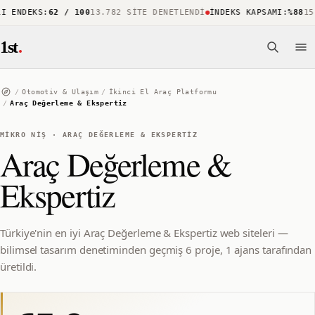
 ENDEKS
:
62 / 100
13.782 SITE DENETLENDI
İNDEKS KAPSAMI
:
%88
15.7
1st
.
/
Otomotiv & Ulaşım
/
İkinci El Araç Platformu
/
Araç Değerleme & Ekspertiz
MIKRO NIŞ
·
ARAÇ DEĞERLEME & EKSPERTIZ
Araç Değerleme &
Ekspertiz
Türkiye'nin en iyi Araç Değerleme & Ekspertiz web siteleri —
bilimsel tasarım denetiminden geçmiş 6 proje, 1 ajans tarafından
üretildi.