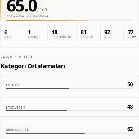
65.0
/100
KATEGORI ORTALAMASI
6
1
48
81
92
72
SITE
AJANS
PERFORMANS
ERIŞIM
SEO
ZIRVE
ÖLÇÜM ·
6
SITE
Kategori Ortalamaları
50
ESTETIK
48
ETKILEŞIM
62
MÜHENDISLIK