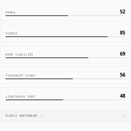
52
MARKA
85
İÇERIK
69
RENK CANLILIĞI
56
TIPOGRAFI UYUMU
48
LIGHTHOUSE PERF.
İLGILI SEKTÖRLER
4