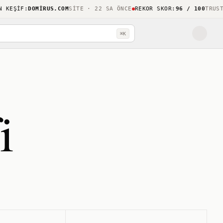
EŞIF
:
DOMIRUS.COM
SITE · 22 SA ÖNCE
REKOR SKOR
:
96 / 100
TRUSTHO
⌘K
i