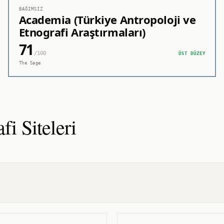
BAĞIMSIZ
Academia (Türkiye Antropoloji ve
Etnografi Araştırmaları)
71
/100
ÜST DÜZEY
The Sage
afi
Siteleri