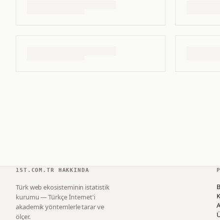
1ST.COM.TR HAKKINDA
B
Türk web ekosisteminin istatistik
K
kurumu — Türkçe İnternet'i
akademik yöntemlerle tarar ve
ölçer.