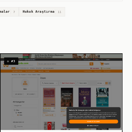
malar
Hukuk Araştırma
7
11
◇ #3