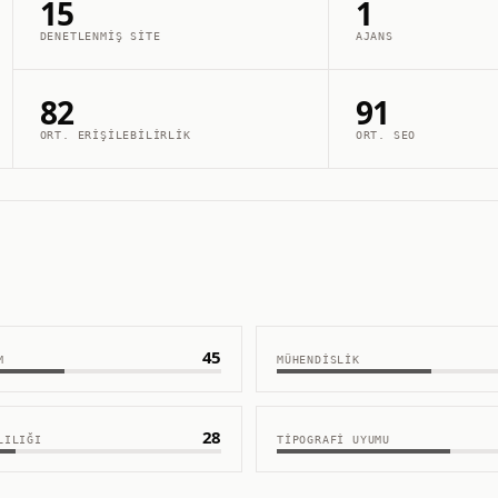
15
1
DENETLENMIŞ SITE
AJANS
82
91
ORT. ERIŞILEBILIRLIK
ORT. SEO
45
M
MÜHENDISLIK
28
LILIĞI
TIPOGRAFI UYUMU