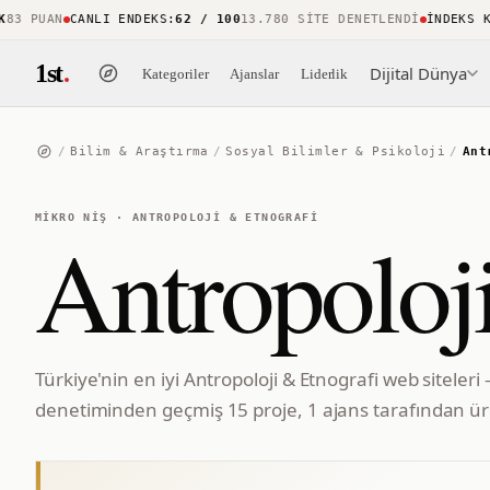
 PUAN
CANLI ENDEKS
:
62 / 100
13.780 SITE DENETLENDI
İNDEKS KAP
1st
.
Dijital Dünya
Kategoriler
Ajanslar
Liderlik
/
Bilim & Araştırma
/
Sosyal Bilimler & Psikoloji
/
Ant
MIKRO NIŞ
·
ANTROPOLOJI & ETNOGRAFI
Antropoloj
Türkiye'nin en iyi Antropoloji & Etnografi web siteleri
denetiminden geçmiş 15 proje, 1 ajans tarafından üre