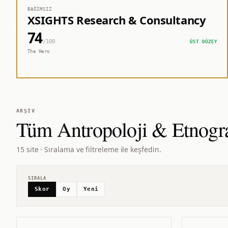
BAĞIMSIZ
XSIGHTS Research & Consultancy
74
/100
ÜST DÜZEY
The Hero
ARŞIV
Tüm
Antropoloji & Etnogr
15 site · Sıralama ve filtreleme ile keşfedin.
SIRALA
Skor
Oy
Yeni