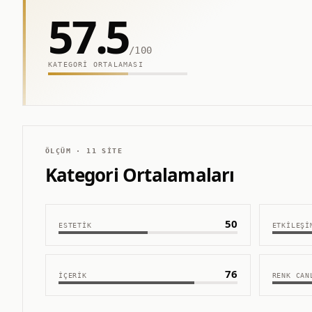
57.5
/100
KATEGORI ORTALAMASI
ÖLÇÜM ·
11
SITE
Kategori Ortalamaları
50
ESTETIK
ETKILEŞI
76
İÇERIK
RENK CAN