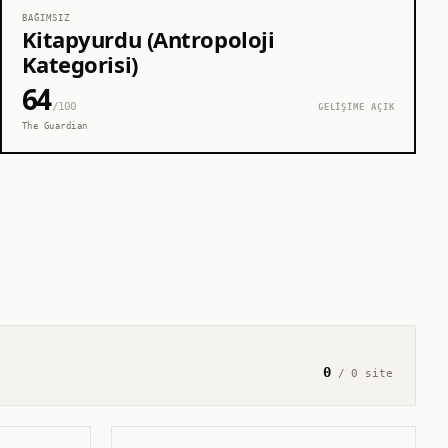
BAĞIMSIZ
Kitapyurdu (Antropoloji
Kategorisi)
64
/100
GELİŞİME AÇIK
The Guardian
0
/
0
site