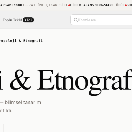
SAMI
:
%88
15.741 ÖNE ÇIKAN SITE
LIDER AJANS
:
ORGZAAR
1 ÖDÜL
SON K
Toplu Teklif
İlhamla ara…
YENI
ropoloji & Etnografi
i & Etnograf
 — bilimsel tasarım
tildi.