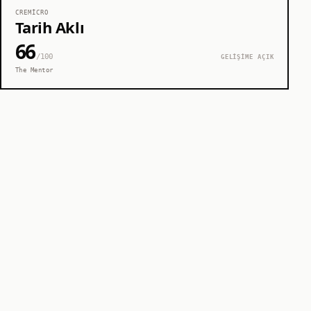
CREMICRO
Tarih Aklı
66
/100
GELİŞİME AÇIK
The Mentor