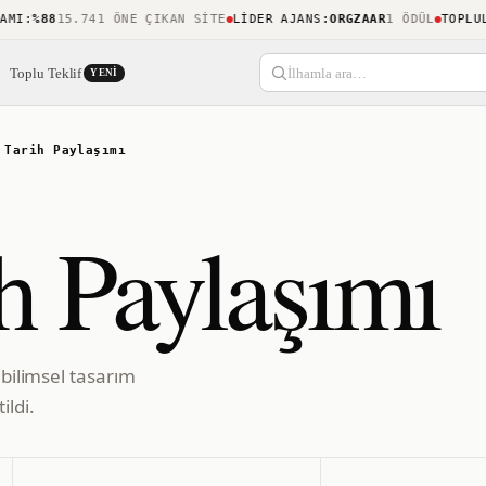
:
%88
15.741 ÖNE ÇIKAN SITE
LIDER AJANS
:
ORGZAAR
1 ÖDÜL
TOPLULUK
Toplu Teklif
İlhamla ara…
YENI
 Tarih Paylaşımı
h Paylaşımı
 bilimsel tasarım
ildi.