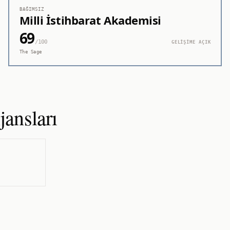
BAĞIMSIZ
Milli İstihbarat Akademisi
69
/100
GELİŞİME AÇIK
The Sage
ansları