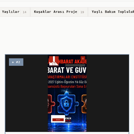
 Yaşlılar
Kuşaklar Arası Proje
Yaşlı Bakım Toplulu
14
19
◈ #2