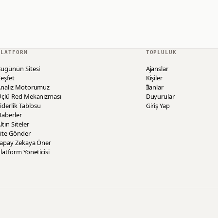
PLATFORM
TOPLULUK
ugünün Sitesi
Ajanslar
eşfet
Kişiler
Analiz Motorumuz
İlanlar
Üçlü Red Mekanizması
Duyurular
iderlik Tablosu
Giriş Yap
aberler
ltın Siteler
ite Gönder
Yapay Zekaya Öner
latform Yöneticisi