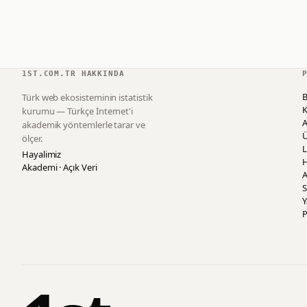
1ST.COM.TR HAKKINDA
B
Türk web ekosisteminin istatistik
K
kurumu — Türkçe İnternet'i
akademik yöntemlerle tarar ve
ölçer.
L
Hayalimiz
H
Akademi · Açık Veri
A
S
P