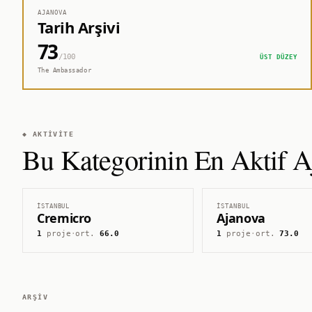
AJANOVA
Tarih Arşivi
73
/100
ÜST DÜZEY
The Ambassador
◆ AKTIVITE
Bu Kategorinin En Aktif Aj
İSTANBUL
İSTANBUL
Cremicro
Ajanova
1
proje
·
ort.
66.0
1
proje
·
ort.
73.0
ARŞIV