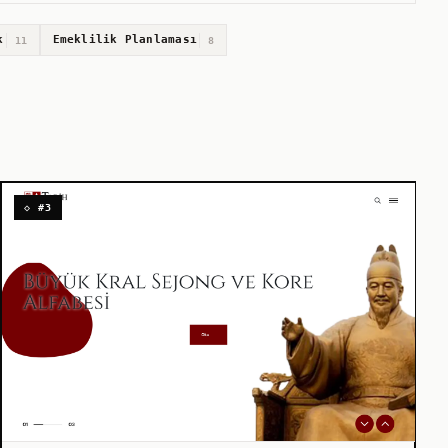
k
Emeklilik Planlaması
11
8
◇ #3