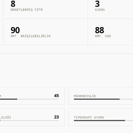
8
3
DENETLENMIŞ SITE
AJANS
90
88
ORT. ERIŞILEBILIRLIK
ORT. SEO
45
M
MÜHENDISLIK
23
LILIĞI
TIPOGRAFI UYUMU