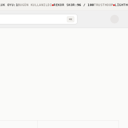
 OYU
:
1
BUGÜN KULLANILDI
REKOR SKOR
:
96 / 100
TRUSTHOOP
LIGHTHOUS
⌘K