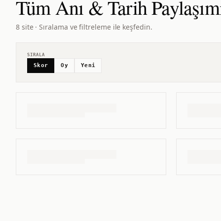
Tüm
Anı & Tarih Paylaşım
8 site · Sıralama ve filtreleme ile keşfedin.
SIRALA
Skor
Oy
Yeni