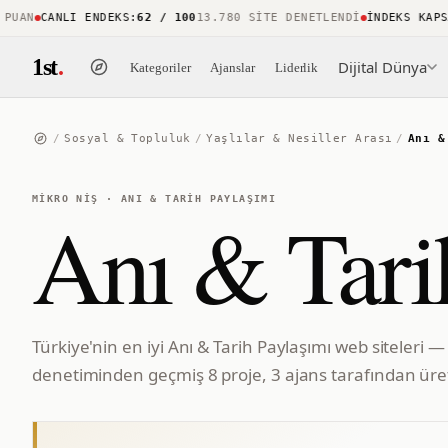
AN
CANLI ENDEKS
:
62 / 100
13.780 SITE DENETLENDI
İNDEKS KAPSAMI
1st
.
Dijital Dünya
Kategoriler
Ajanslar
Liderlik
/
Sosyal & Topluluk
/
Yaşlılar & Nesiller Arası
/
Anı &
MIKRO NIŞ
·
ANI & TARIH PAYLAŞIMI
Anı & Tari
Türkiye'nin en iyi Anı & Tarih Paylaşımı web siteleri —
denetiminden geçmiş 8 proje, 3 ajans tarafından üret