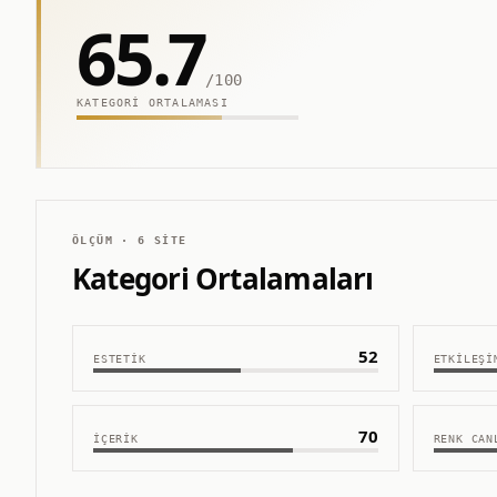
65.7
/100
KATEGORI ORTALAMASI
ÖLÇÜM ·
6
SITE
Kategori Ortalamaları
52
ESTETIK
ETKILEŞI
70
İÇERIK
RENK CAN