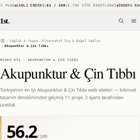
PUAN
CANLI ENDEKS
:
62 / 100
13.780 SITE DENETLENDI
İNDEKS KAPS
1st
.
/
Sağlık & Yaşam
/
Alternatif Tıp & Doğal Sağlık
/
Akupunktur & Çin Tıbbı
MIKRO NIŞ
·
AKUPUNKTUR & ÇIN TIBBI
Akupunktur & Çin Tıbbı
Türkiye'nin en iyi Akupunktur & Çin Tıbbı web siteleri — bilimsel
tasarım denetiminden geçmiş 11 proje, 2 ajans tarafından
üretildi.
56.2
/100