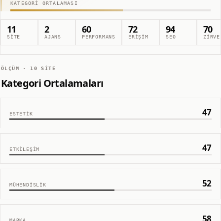
KATEGORI ORTALAMASI
11
2
60
72
94
70
SITE
AJANS
PERFORMANS
ERIŞIM
SEO
ZIRVE
ÖLÇÜM ·
10
SITE
Kategori Ortalamaları
47
ESTETIK
47
ETKILEŞIM
52
MÜHENDISLIK
58
MARKA