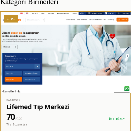
Kategori Birincileri
★ #1
BAĞIMSIZ
Lifemed Tıp Merkezi
70
/100
ÜST DÜZEY
The Scientist