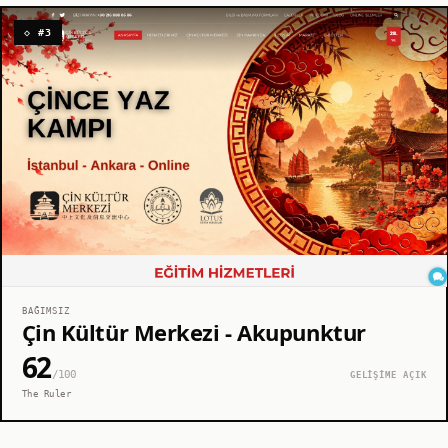
◇ #3
BAĞIMSIZ
Çin Kültür Merkezi - Akupunktur
62
/100
GELİŞİME AÇIK
The Ruler