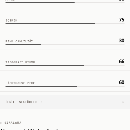
75
İÇERIK
30
RENK CANLILIĞI
66
TIPOGRAFI UYUMU
60
LIGHTHOUSE PERF.
İLGILI SEKTÖRLER
5
★ SIRALAMA