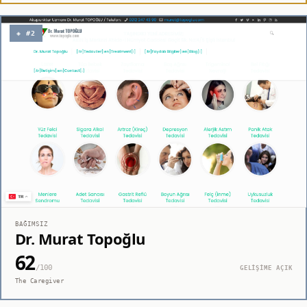
◈ #2
BAĞIMSIZ
Dr. Murat Topoğlu
62
/100
GELİŞİME AÇIK
The Caregiver