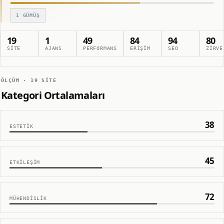
1
GÜMÜŞ
19
1
49
84
94
80
SITE
AJANS
PERFORMANS
ERIŞIM
SEO
ZIRVE
ÖLÇÜM ·
19
SITE
Kategori Ortalamaları
38
ESTETIK
45
ETKILEŞIM
72
MÜHENDISLIK