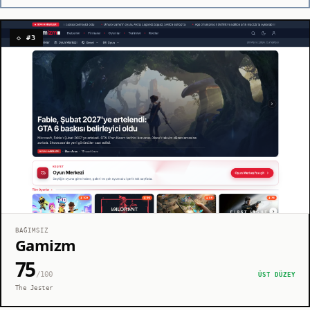
◇ #3
BAĞIMSIZ
Gamizm
75
/100
ÜST DÜZEY
The Jester