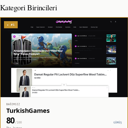
Kategori Birincileri
★ #1
BAĞIMSIZ
TurkishGames
80
/100
GÜMÜŞ
The Jester