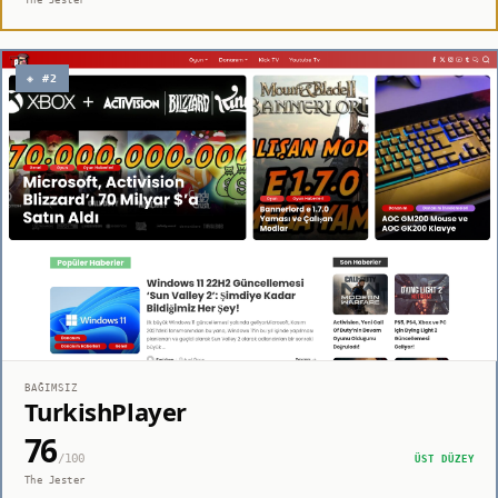
◈ #2
BAĞIMSIZ
TurkishPlayer
76
/100
ÜST DÜZEY
The Jester