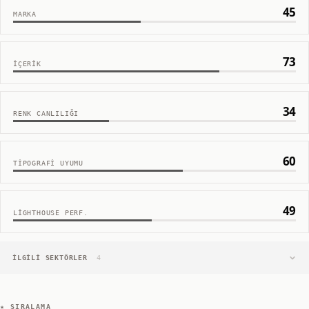
45
MARKA
73
İÇERIK
34
RENK CANLILIĞI
60
TIPOGRAFI UYUMU
49
LIGHTHOUSE PERF.
İLGILI SEKTÖRLER
4
★ SIRALAMA