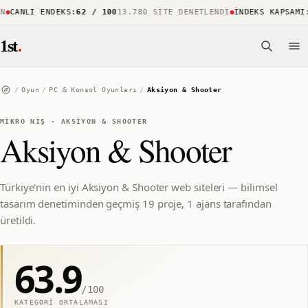
CANLI ENDEKS
:
62 / 100
13.780 SITE DENETLENDI
İNDEKS KAPSAMI
:
%
1st
.
/
Oyun
/
PC & Konsol Oyunları
/
Aksiyon & Shooter
MIKRO NIŞ
·
AKSIYON & SHOOTER
Aksiyon & Shooter
Türkiye'nin en iyi Aksiyon & Shooter web siteleri — bilimsel
tasarım denetiminden geçmiş 19 proje, 1 ajans tarafından
üretildi.
63.9
/100
KATEGORI ORTALAMASI