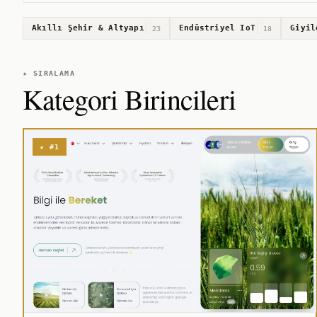
Akıllı Şehir & Altyapı
Endüstriyel IoT
Giyil
23
18
★ SIRALAMA
Kategori Birincileri
★ #1