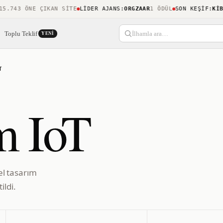
743 ÖNE ÇIKAN SITE
LIDER AJANS
:
ORGZAAR
1 ÖDÜL
SON KEŞIF
:
KIBLE
Toplu Teklif
İlhamla ara…
YENI
T
m IoT
sel tasarım
ildi.