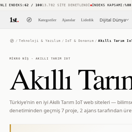
I ENDEKS
:
62 / 100
13.782 SITE DENETLENDI
İNDEKS KAPSAMI
:
%88
15.
1st
.
Dijital Dünya
Kategoriler
Ajanslar
Liderlik
/
Teknoloji & Yazılım
/
IoT & Donanım
/
Akıllı Tarım Io
MIKRO NIŞ
·
AKILLI TARIM IOT
Akıllı Tarı
Türkiye'nin en iyi Akıllı Tarım IoT web siteleri — bilim
denetiminden geçmiş 7 proje, 2 ajans tarafından üret