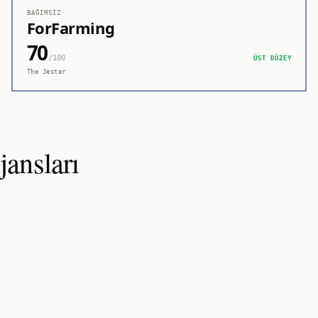
BAĞIMSIZ
ForFarming
70
/100
ÜST DÜZEY
The Jester
ansları