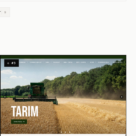
r
9
◇ #3