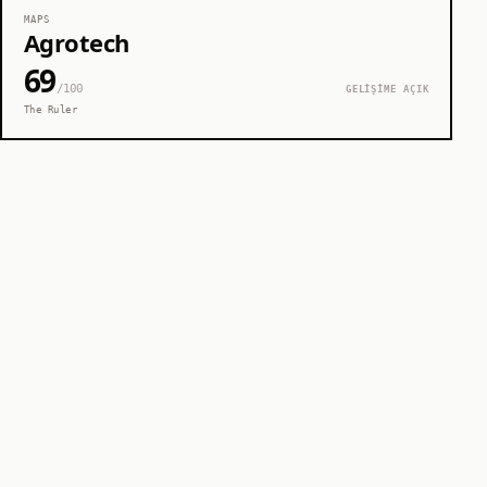
MAPS
Agrotech
69
/100
GELİŞİME AÇIK
The Ruler