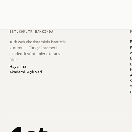
1ST.COM.TR HAKKINDA
B
Türk web ekosisteminin istatistik
K
kurumu — Türkçe İnternet'i
akademik yöntemlerle tarar ve
ölçer.
L
Hayalimiz
H
Akademi · Açık Veri
A
S
P