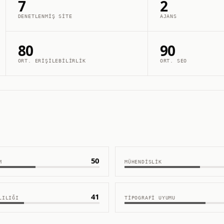
7
2
DENETLENMIŞ SITE
AJANS
80
90
ORT. ERIŞILEBILIRLIK
ORT. SEO
50
M
MÜHENDISLIK
41
LILIĞI
TIPOGRAFI UYUMU