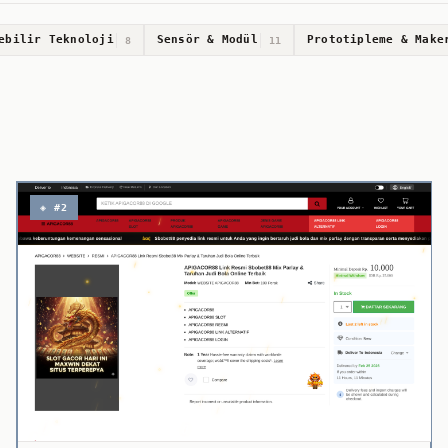
ebilir Teknoloji
Sensör & Modül
Prototipleme & Make
8
11
◈ #2