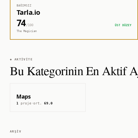
BAĞIMSIZ
Tarla.io
74
/100
ÜST DÜZEY
The Magician
◆ AKTIVITE
Bu Kategorinin En Aktif Aj
Maps
1
proje
·
ort.
69.0
ARŞIV