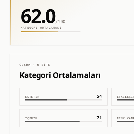
62.0
/100
KATEGORI ORTALAMASI
ÖLÇÜM ·
6
SITE
Kategori Ortalamaları
54
ESTETIK
ETKILEŞI
71
İÇERIK
RENK CAN