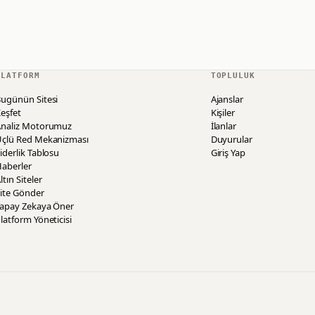
PLATFORM
TOPLULUK
ugünün Sitesi
Ajanslar
eşfet
Kişiler
Analiz Motorumuz
İlanlar
Üçlü Red Mekanizması
Duyurular
iderlik Tablosu
Giriş Yap
aberler
ltın Siteler
ite Gönder
Yapay Zekaya Öner
latform Yöneticisi