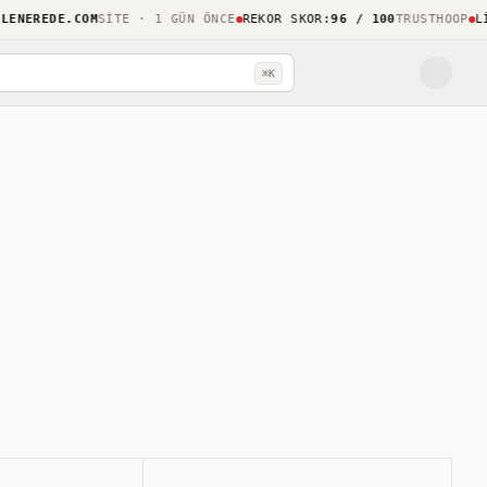
NEREDE.COM
SITE · 1 GÜN ÖNCE
REKOR SKOR
:
96 / 100
TRUSTHOOP
LIGH
⌘K