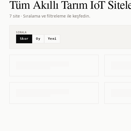
Tüm
Akıllı Tarım IoT
Sitel
7 site · Sıralama ve filtreleme ile keşfedin.
SIRALA
Skor
Oy
Yeni