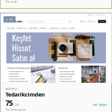
The Lover
◈ #2
BAĞIMSIZ
Tedarikcimden
75
/100
ÜST DÜZEY
The Entertainer