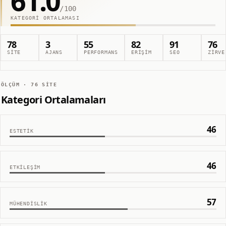
61.0
/100
KATEGORI ORTALAMASI
78
3
55
82
91
76
SITE
AJANS
PERFORMANS
ERIŞIM
SEO
ZIRVE
ÖLÇÜM ·
76
SITE
Kategori Ortalamaları
46
ESTETIK
46
ETKILEŞIM
57
MÜHENDISLIK