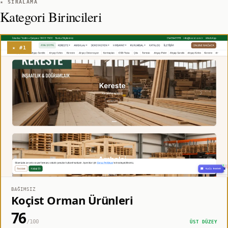
★ SIRALAMA
Kategori Birincileri
★ #1
BAĞIMSIZ
Koçist Orman Ürünleri
76
/100
ÜST DÜZEY