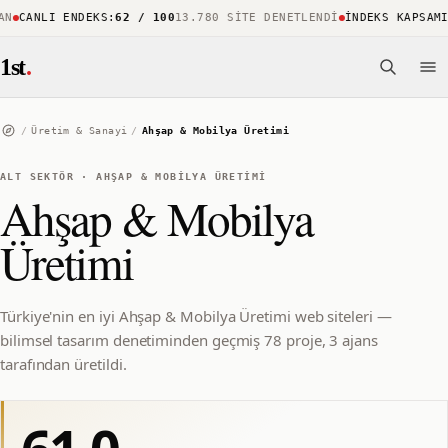
CANLI ENDEKS
:
62 / 100
13.780 SITE DENETLENDI
İNDEKS KAPSAMI
:
%
1st
.
/
Üretim & Sanayi
/
Ahşap & Mobilya Üretimi
ALT SEKTÖR
·
AHŞAP & MOBILYA ÜRETIMI
Ahşap & Mobilya
Üretimi
Türkiye'nin en iyi Ahşap & Mobilya Üretimi web siteleri —
bilimsel tasarım denetiminden geçmiş 78 proje, 3 ajans
tarafından üretildi.