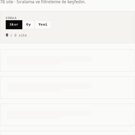
78 site · Sıralama ve filtreleme ile keşfedin.
SIRALA
Skor
Oy
Yeni
0
/
0
site