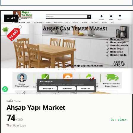
◇ #3
BAĞIMSIZ
Ahşap Yapı Market
74
/100
ÜST DÜZEY
The Guardian