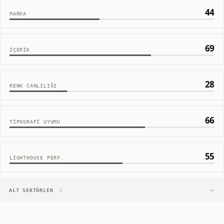
44
MARKA
69
İÇERIK
28
RENK CANLILIĞI
66
TIPOGRAFI UYUMU
55
LIGHTHOUSE PERF.
ALT SEKTÖRLER
6