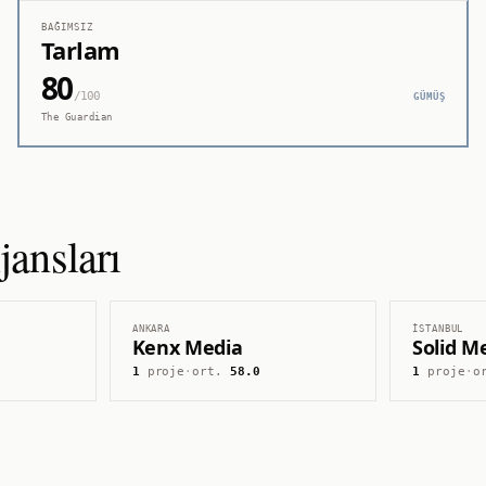
BAĞIMSIZ
Tarlam
80
/100
GÜMÜŞ
The Guardian
ansları
ANKARA
İSTANBUL
Kenx Media
Solid M
1
proje
·
ort.
58.0
1
proje
·
o