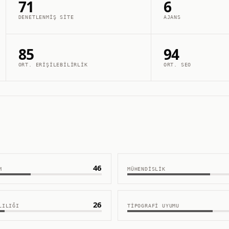
71
6
DENETLENMIŞ SITE
AJANS
85
94
ORT. ERIŞILEBILIRLIK
ORT. SEO
46
M
MÜHENDISLIK
26
LILIĞI
TIPOGRAFI UYUMU