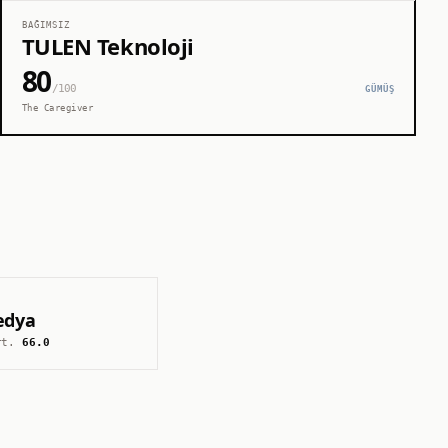
BAĞIMSIZ
TULEN Teknoloji
80
/100
GÜMÜŞ
The Caregiver
edya
rt.
66.0