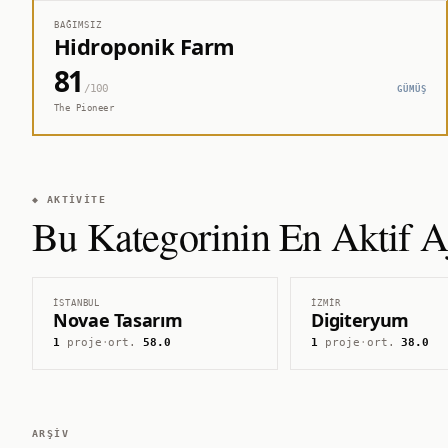
BAĞIMSIZ
Hidroponik Farm
81
/100
GÜMÜŞ
The Pioneer
◆ AKTIVITE
Bu Kategorinin En Aktif Aj
İSTANBUL
İZMIR
Novae Tasarım
Digiteryum
1
proje
·
ort.
58.0
1
proje
·
ort.
38.0
ARŞIV