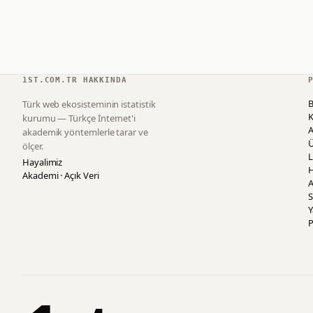
1ST.COM.TR HAKKINDA
B
Türk web ekosisteminin istatistik
K
kurumu — Türkçe İnternet'i
akademik yöntemlerle tarar ve
ölçer.
L
Hayalimiz
H
Akademi · Açık Veri
A
S
P