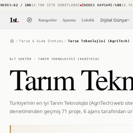
KS
:
62 / 100
13.780 SITE DENETLENDI
İNDEKS KAPSAMI
:
%88
15.741 Ö
1st
.
Dijital Dünya
Kategoriler
Ajanslar
Liderlik
/
Tarım & Gıda Üretimi
/
Tarım Teknolojisi (AgriTech)
ALT SEKTÖR
·
TARIM TEKNOLOJISI (AGRITECH)
Tarım Tekn
Türkiye'nin en iyi Tarım Teknolojisi (AgriTech) web sit
denetiminden geçmiş 71 proje, 6 ajans tarafından üre