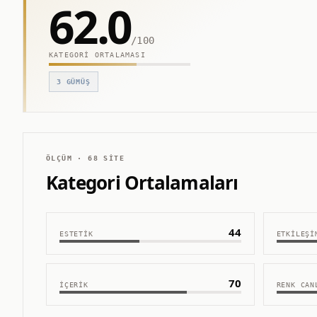
62.0
/100
KATEGORI ORTALAMASI
3
GÜMÜŞ
ÖLÇÜM ·
68
SITE
Kategori Ortalamaları
44
ESTETIK
ETKILEŞI
70
İÇERIK
RENK CAN