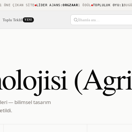
NE ÇIKAN SITE
LIDER AJANS
:
ORGZAAR
1 ÖDÜL
TOPLULUK OYU
:
1
BUGÜN K
Toplu Teklif
İlhamla ara…
YENI
olojisi (Agr
eleri — bilimsel tasarım
tildi.