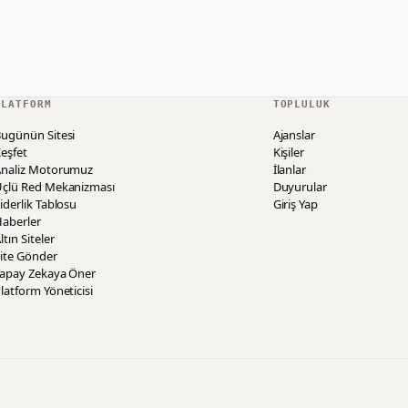
PLATFORM
TOPLULUK
ugünün Sitesi
Ajanslar
eşfet
Kişiler
Analiz Motorumuz
İlanlar
Üçlü Red Mekanizması
Duyurular
iderlik Tablosu
Giriş Yap
aberler
ltın Siteler
ite Gönder
Yapay Zekaya Öner
latform Yöneticisi