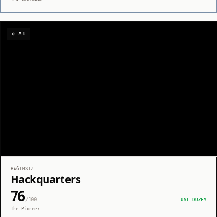
◇ #3
BAĞIMSIZ
Hackquarters
76
/100
ÜST DÜZEY
The Pioneer