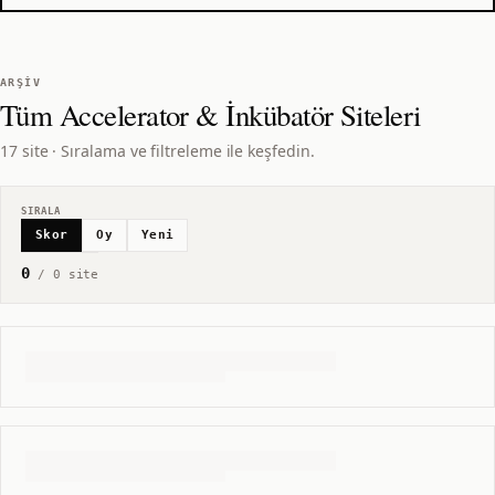
ARŞIV
Tüm
Accelerator & İnkübatör
Siteleri
17 site · Sıralama ve filtreleme ile keşfedin.
SIRALA
Skor
Oy
Yeni
0
/
0
site