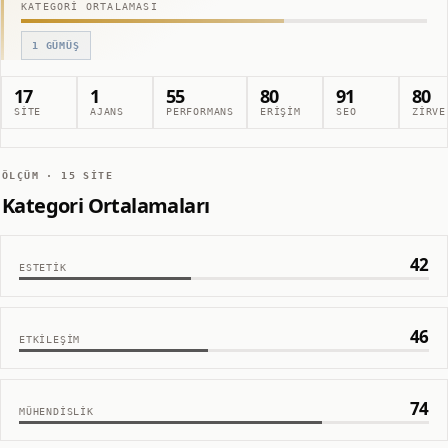
KATEGORI ORTALAMASI
1
GÜMÜŞ
17
1
55
80
91
80
SITE
AJANS
PERFORMANS
ERIŞIM
SEO
ZIRVE
ÖLÇÜM ·
15
SITE
Kategori Ortalamaları
42
ESTETIK
46
ETKILEŞIM
74
MÜHENDISLIK