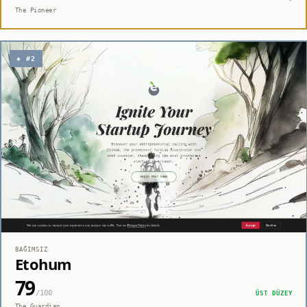
The Pioneer
◈ #2
BAĞIMSIZ
Etohum
79
/100
ÜST DÜZEY
The Guardian