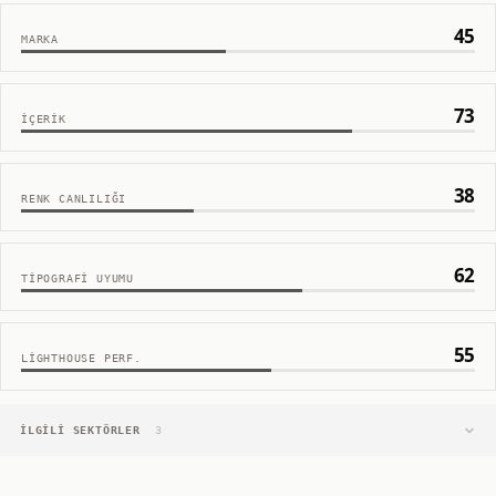
45
MARKA
73
İÇERIK
38
RENK CANLILIĞI
62
TIPOGRAFI UYUMU
55
LIGHTHOUSE PERF.
İLGILI SEKTÖRLER
3