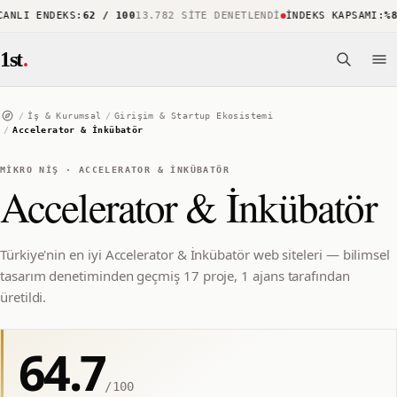
NLI ENDEKS
:
62 / 100
13.782 SITE DENETLENDI
İNDEKS KAPSAMI
:
%88
1st
.
/
İş & Kurumsal
/
Girişim & Startup Ekosistemi
/
Accelerator & İnkübatör
MIKRO NIŞ
·
ACCELERATOR & İNKÜBATÖR
Accelerator & İnkübatör
Türkiye'nin en iyi Accelerator & İnkübatör web siteleri — bilimsel
tasarım denetiminden geçmiş 17 proje, 1 ajans tarafından
üretildi.
64.7
/100