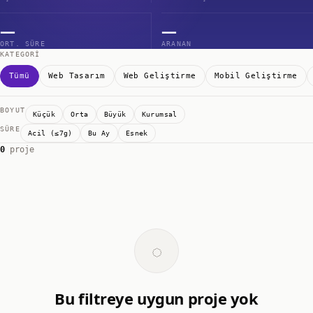
—
—
ORT. SÜRE
ARANAN
KATEGORI
Tümü
Web Tasarım
Web Geliştirme
Mobil Geliştirme
BOYUT
Küçük
Orta
Büyük
Kurumsal
SÜRE
Acil (≤7g)
Bu Ay
Esnek
0
proje
◌
Bu filtreye uygun proje yok