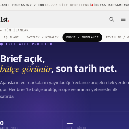
ANLI ENDEKS
:
62 / 100
13.777 SITE DENETLENDI
İNDEKS KAPSAMI
:
%8
1st
.
← TÜM İLANLAR
İŞ İLANI
SATILIK / KIRALIK
PROJE / FREELANCE
ETKINLIK / W
⬢ FREELANCE PROJELER
Brief açık,
bütçe görünür
, son tarih net.
Ajansların ve markaların yayınladığı freelance projeleri tek yerden
gör. Her brief'te bütçe aralığı, scope ve aranan yetenekler ilk
satırda.
0
—
AÇIK PROJE
ORT. BÜTÇE