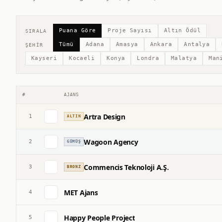
Puana Göre
Proje Sayısı
Altın Ödül
SIRALA
Tümü
Adana
Amasya
Ankara
Antalya
ŞEHIR
Kayseri
Kocaeli
Konya
Londra
Malatya
Man
#
AJANS
Artra Design
1
ALTIN
Wagoon Agency
2
GÜMÜŞ
Commencis Teknoloji A.Ş.
3
BRONZ
MET Ajans
4
Happy People Project
5