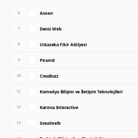
Avoen
6
Deniz Web
7
Ustazeka Fikir Atölyesi
8
Piramit
9
CreaBuzz
10
Komedya Bilişim ve İletişim Teknolojileri
11
Karınca Interactive
12
Greativefx
13