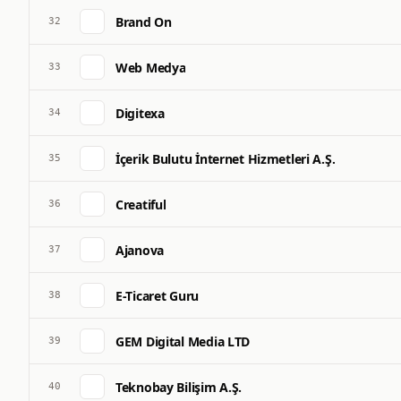
Brand On
32
Web Medya
33
Digitexa
34
İçerik Bulutu İnternet Hizmetleri A.Ş.
35
Creatiful
36
Ajanova
37
E-Ticaret Guru
38
GEM Digital Media LTD
39
Teknobay Bilişim A.Ş.
40