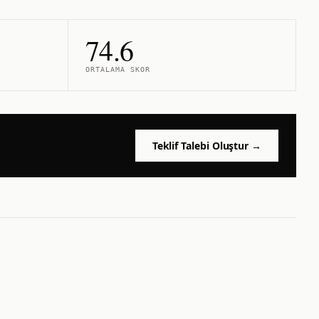
74.6
ORTALAMA SKOR
Teklif Talebi Oluştur →