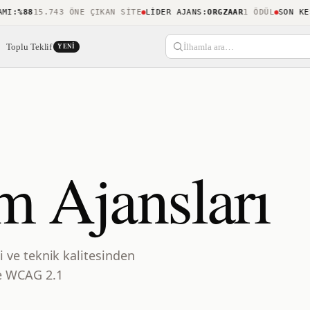
%88
15.743 ÖNE ÇIKAN SITE
LIDER AJANS
:
ORGZAAR
1 ÖDÜL
SON KEŞIF
:
Toplu Teklif
İlhamla ara…
YENI
m Ajansları
i ve teknik kalitesinden
ve WCAG 2.1