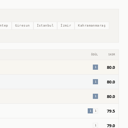
ntep
Giresun
İstanbul
İzmir
Kahramanmaraş
ÖDÜL
SKOR
80.0
1
80.0
1
80.0
1
79.5
1
1
79.0
1