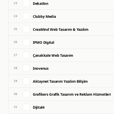
Dekatlon
23
Clubby Media
24
CreaMind Web Tasarım & Yazılım
25
IPMO Digital
26
Çanakkale Web Tasarım
27
Inovenus
28
Aktaynet Tasarım Yazılım Bilişim
29
Grafikers Grafik Tasarım ve Reklam Hizmetleri
30
Dijital4
31