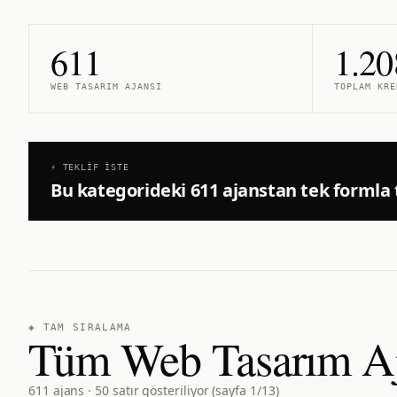
611
1.20
WEB TASARIM
AJANSI
TOPLAM KRE
⚡ TEKLIF İSTE
Bu kategorideki
611
ajanstan tek formla t
◈ TAM SIRALAMA
Tüm Web Tasarım Aj
611
ajans ·
50
satır gösteriliyor (sayfa
1
/
13
)