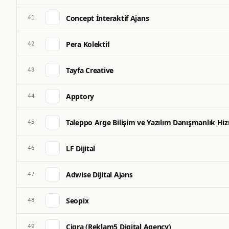
Concept İnteraktif Ajans
41
Pera Kolektif
42
Tayfa Creative
43
Apptory
44
Taleppo Arge Bilişim ve Yazılım Danışmanlık Hizme
45
LF Dijital
46
Adwise Dijital Ajans
47
Seopix
48
Ciqra (Reklam5 Digital Agency)
49