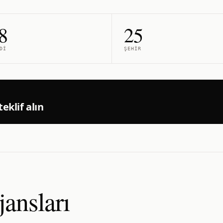
8
25
DI
ŞEHIR
eklif alın
ansları