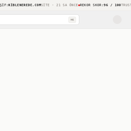
KIBLENEREDE.COM
SITE · 21 SA ÖNCE
REKOR SKOR
:
96 / 100
TRUSTHOO
⌘K