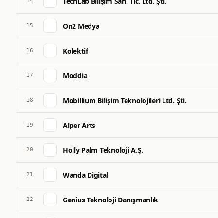
TechLab Bilişim San. Tic. Ltd. Şti.
14
On2 Medya
15
Kolektif
16
Moddia
17
Mobillium Bilişim Teknolojileri Ltd. Şti.
18
Alper Arts
19
Holly Palm Teknoloji A.Ş.
20
Wanda Digital
21
Genius Teknoloji Danışmanlık
22