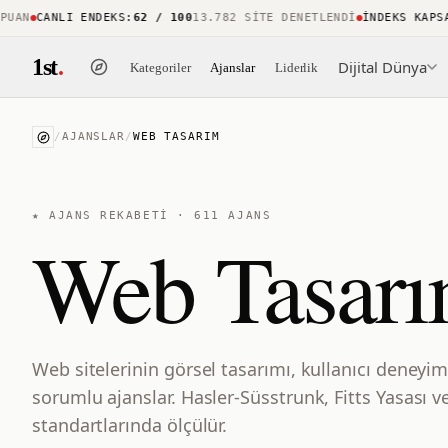
CANLI ENDEKS
:
62 / 100
13.782 SITE DENETLENDI
İNDEKS KAPSAMI
:
1st
.
Dijital Dünya
Kategoriler
Ajanslar
Liderlik
/
AJANSLAR
/
WEB TASARIM
★ AJANS REKABETİ ·
611
AJANS
Web Tasarı
Web sitelerinin görsel tasarımı, kullanıcı deneyim
sorumlu ajanslar. Hasler-Süsstrunk, Fitts Yasası 
standartlarında ölçülür.