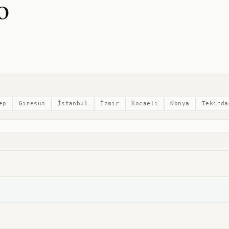
o
ep
Giresun
İstanbul
İzmir
Kocaeli
Konya
Tekirda