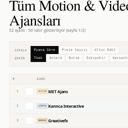
Tüm Motion & Vide
Ajansları
52
ajans ·
50
satır gösteriliyor (sayfa
1
/
2
)
Puana Göre
Proje Sayısı
Altın Ödül
SIRALA
Tümü
Ankara
Bursa
Eskişehir
Gaziant
ŞEHIR
#
AJANS
MET Ajans
1
ALTIN
Karınca Interactive
2
GÜMÜŞ
Greativefx
3
BRONZ