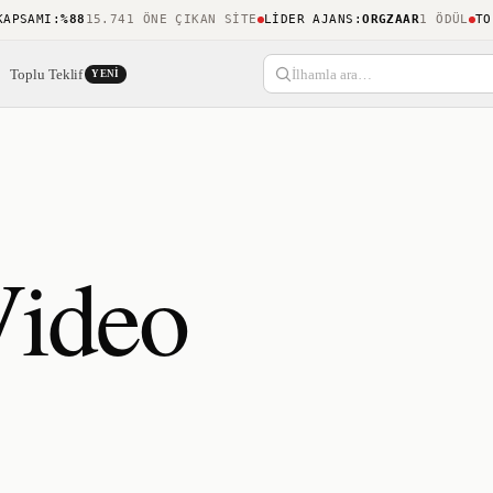
AMI
:
%88
15.741 ÖNE ÇIKAN SITE
LIDER AJANS
:
ORGZAAR
1 ÖDÜL
TOPLUL
Toplu Teklif
İlhamla ara…
YENI
Video