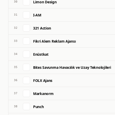
Limon Design
30
I-AM
31
321 Action
32
Fikri Alem Reklam Ajansı
33
Enüstkat
34
Bites Savunma Havacılık ve Uzay Teknolojileri
35
FOLX Ajans
36
Markanorm
37
Punch
38