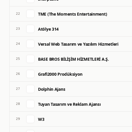
TME (The Moments Entertainment)
22
Atölye 314
23
Versal Web Tasarım ve Yazılım Hizmetleri
24
BASE BROS BİLİŞİM HİZMETLERİ A.Ş.
25
Grafi2000 Prodüksiyon
26
Dolphin Ajans
27
Tuyan Tasarım ve Reklam Ajansı
28
W3
29