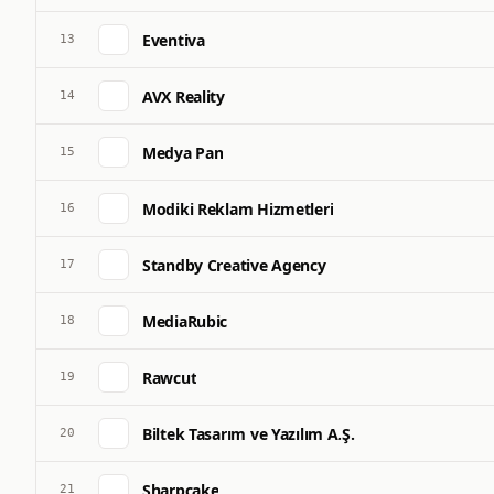
Eventiva
13
AVX Reality
14
Medya Pan
15
Modiki Reklam Hizmetleri
16
Standby Creative Agency
17
MediaRubic
18
Rawcut
19
Biltek Tasarım ve Yazılım A.Ş.
20
Sharpcake
21