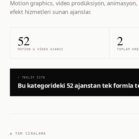
Motion graphics, video prodüksiyon, animasyon, 
efekt hizmetleri sunan ajanslar.
52
2
MOTION & VIDEO
AJANSI
TOPLAM KRE
⚡ TEKLIF İSTE
Bu kategorideki
52
ajanstan tek formla te
◈ TAM SIRALAMA