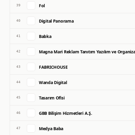
Fol
39
Digital Panorama
40
Babka
41
Magna Mari Reklam Tanıtım Yazılım ve Organiza
42
FABRICHOUSE
43
Wanda Digital
44
Tasarım Ofisi
45
GBB Bilişim Hizmetleri A.Ş.
46
Medya Baba
47