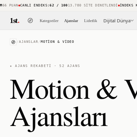
 PUAN
CANLI ENDEKS
:
62 / 100
13.780 SITE DENETLENDI
İNDEKS KAPS
1st
.
Dijital Dünya
Kategoriler
Ajanslar
Liderlik
/
AJANSLAR
/
MOTION & VIDEO
★ AJANS REKABETİ ·
52
AJANS
Motion & 
Ajansları