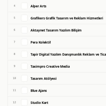
Alper Arts
4
Grafikers Grafik Tasarım ve Reklam Hizmetleri
5
Aktaynet Tasarım Yazılım Bilişim
6
Pera Kolektif
7
Tapir Digital Yazılım Danışmanlık Reklam ve Ticar
8
Taximpro Creative Media
9
Tasarım Atölyesi
10
Blue Ajans
11
Studio Kart
12