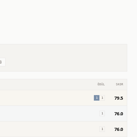
ğ
ÖDÜL
SKOR
79.5
1
1
76.0
1
76.0
1