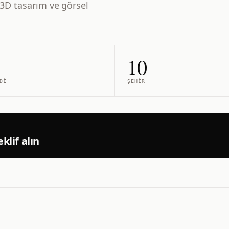
3D tasarım ve görsel
10
DI
ŞEHIR
klif alın