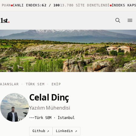
PUAN
CANLI ENDEKS
:
62 / 100
13.780 SITE DENETLENDI
İNDEKS KAPS
1st
.
AJANSLAR
·
TÜRK SEM
·
EKIP
Celal Dinç
Yazılım Mühendisi
Türk SEM
· İstanbul
Github
↗
Linkedin
↗