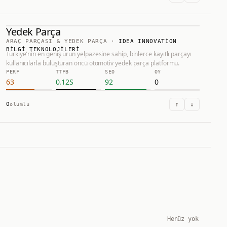
Yedek Parça
66.0
#
12
ARAÇ PARÇASI & YEDEK PARÇA
·
IDEA INNOVATION
BILGI TEKNOLOJILERI
Yedek Parça
Türkiye'nin en geniş ürün yelpazesine sahip, binlerce kayıtlı parçayı
kullanıcılarla buluşturan öncü otomotiv yedek parça platformu.
HTTPS://WWW.YEDEKPARCA.COM.TR
PERF
TTFB
SEO
OY
63
0.12
S
92
0
↑
↓
0
olumlu
Henüz yok