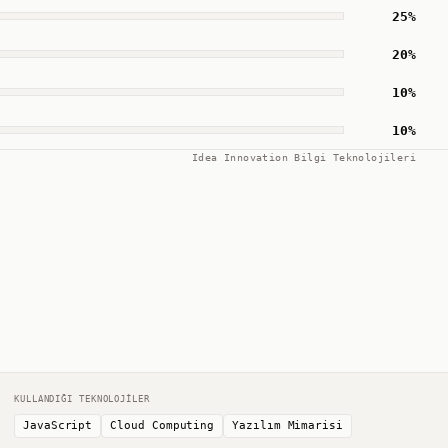
25
%
20
%
10
%
10
%
Idea Innovation Bilgi Teknolojileri
KULLANDIĞI TEKNOLOJILER
JavaScript
Cloud Computing
Yazılım Mimarisi