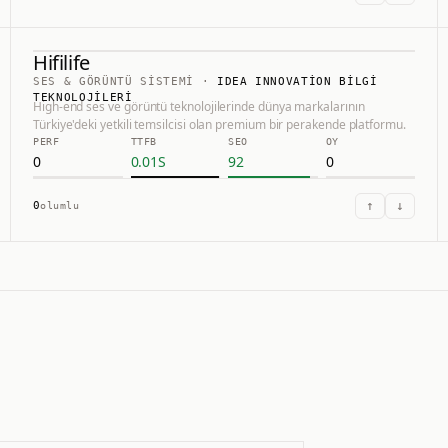
Hifilife
66.0
#
11
SES & GÖRÜNTÜ SISTEMI
·
IDEA INNOVATION BILGI
Hifilife
TEKNOLOJILERI
High-end ses ve görüntü teknolojilerinde dünya markalarının
Türkiye'deki yetkili temsilcisi olan premium bir perakende platformu.
HTTPS://HIFILIFE.COM
PERF
TTFB
SEO
OY
0
0.01
S
92
0
↑
↓
0
olumlu