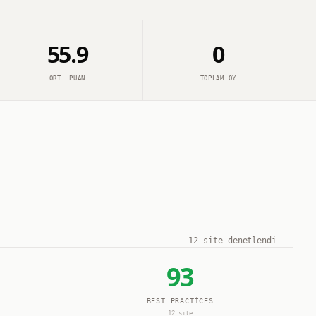
55.9
0
ORT. PUAN
TOPLAM OY
12
site denetlendi
93
BEST PRACTICES
12
site