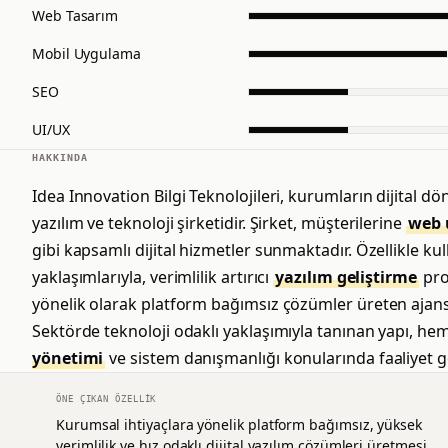
Web Tasarım
Mobil Uygulama
SEO
UI/UX
HAKKINDA
Idea Innovation Bilgi Teknolojileri, kurumların dijital 
yazılım ve teknoloji şirketidir. Şirket, müşterilerine
web 
gibi kapsamlı dijital hizmetler sunmaktadır. Özellikle k
yaklaşımlarıyla, verimlilik artırıcı
yazılım geliştirme
pro
yönelik olarak platform bağımsız çözümler üreten ajans, 
Sektörde teknoloji odaklı yaklaşımıyla tanınan yapı, 
yönetimi
ve sistem danışmanlığı konularında faaliyet 
ÖNE ÇIKAN ÖZELLIK
Kurumsal ihtiyaçlara yönelik platform bağımsız, yüksek
verimlilik ve hız odaklı dijital yazılım çözümleri üretmesi.