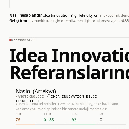
Nasıl hesaplandı?
Idea Innovation Bilgi Teknolojileri
'in akademik den
Geliştirme
uzmanlık alanı için önemli
4
metriğin ortalaması.
Ajans
%
35
REFERANSLAR
Idea Innovatio
Referansların
Nasiol (Artekya)
75.0
#
1
NANOTEKNOLOJI
·
IDEA INNOVATION BILGI
TEKNOLOJILERI
Yüzey koruma teknolojileri üzerine uzmanlaşmış, SiO2 bazlı nano
Nasiol (Artekya)
kaplama çözümleri geliştiren bir nanoteknoloji markasıdır.
PERF
TTFB
SEO
OY
HTTPS://NASIOL.COM
76
0.18
S
92
0