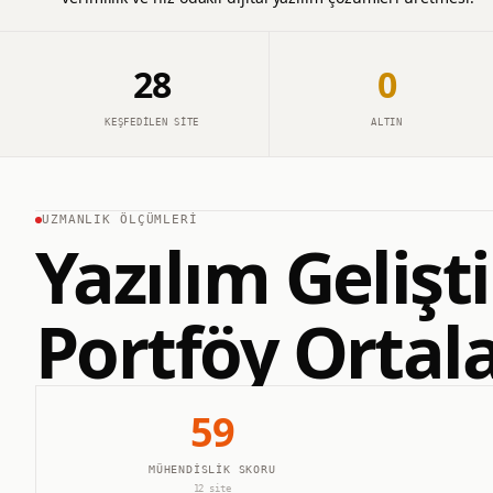
28
0
KEŞFEDILEN SITE
ALTIN
UZMANLIK ÖLÇÜMLERI
Yazılım Geliş
Portföy Ortal
59
MÜHENDISLIK SKORU
12
site