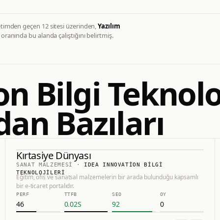
etimden geçen
12
sitesi üzerinden,
Yazılım
oranında bu alanda çalıştığını belirtmiş.
n Bilgi Teknoloj
dan Bazıları
Kırtasiye Dünyası
75.0
#
2
SANAT MALZEMESI
·
IDEA INNOVATION BILGI
TEKNOLOJILERI
Eğitim, ofis ve sanatsal malzemelerin bir arada bulunduğu kapsamlı
Kırtasiye Dünyası
bir e-ticaret portalıdır.
PERF
TTFB
SEO
OY
HTTPS://WWW.KIRTASIYEDUNYASI.COM
46
0.02
S
92
0