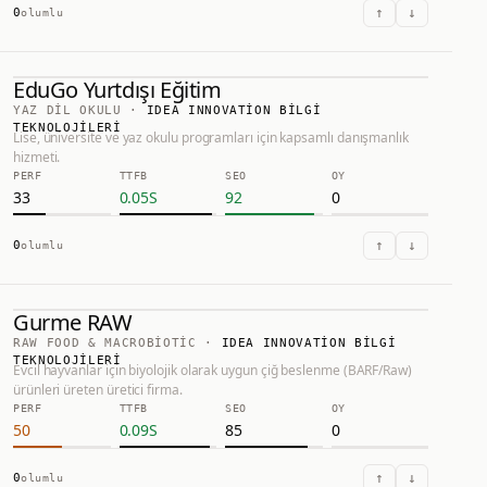
↑
↓
0
olumlu
EduGo Yurtdışı Eğitim
69.0
#
6
YAZ DIL OKULU
·
IDEA INNOVATION BILGI
TEKNOLOJILERI
Lise, üniversite ve yaz okulu programları için kapsamlı danışmanlık
EduGo Yurtdışı Eğitim
hizmeti.
PERF
TTFB
SEO
OY
33
0.05
S
92
0
HTTPS://EDUGO.COM.TR
↑
↓
0
olumlu
Gurme RAW
67.0
#
9
RAW FOOD & MACROBIOTIC
·
IDEA INNOVATION BILGI
TEKNOLOJILERI
Gurme RAW
Evcil hayvanlar için biyolojik olarak uygun çiğ beslenme (BARF/Raw)
ürünleri üreten üretici firma.
HTTPS://GURMERAW.COM
PERF
TTFB
SEO
OY
50
0.09
S
85
0
↑
↓
0
olumlu