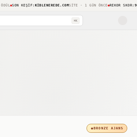
SON KEŞIF
:
KIBLENEREDE.COM
SITE · 1 GÜN ÖNCE
REKOR SKOR
:
96 / 1
⌘K
BRONZE AJANS