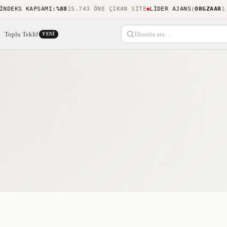
S KAPSAMI
:
%88
15.743 ÖNE ÇIKAN SITE
LIDER AJANS
:
ORGZAAR
1 ÖDÜL
Toplu Teklif
İlhamla ara…
YENI