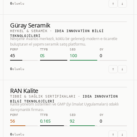
↑
↓
0
olumlu
Güray Seramik
69.0
#
5
HEYKEL & SERAMIK
·
IDEA INNOVATION BILGI
TEKNOLOJILERI
Güray Seramik
Nevşehir Avanos merkezli, köklü bir geleneği modern e-ticaretle
buluşturan el yapımı seramik satış platformu.
PERF
TTFB
SEO
OY
HTTPS://GURAYCERAMICSHOP.COM
45
0
S
100
0
↑
↓
0
olumlu
RAN Kalite
67.0
#
8
TIBBI & SAĞLIK SERTIFIKALARI
·
IDEA INNOVATION
RAN Kalite
BILGI TEKNOLOJILERI
Kalite yönetim sistemleri ve GMP (İyi İmalat Uygulamaları) odaklı
danışmanlık firması.
HTTPS://RANKALITE.COM
PERF
TTFB
SEO
OY
56
0.16
S
92
0
↑
↓
0
olumlu