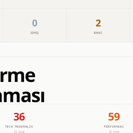
0
2
GÜMÜŞ
BRONZ
tirme
aması
36
59
TECH MODERNLIK
PERFORMANS
12
site
11
site