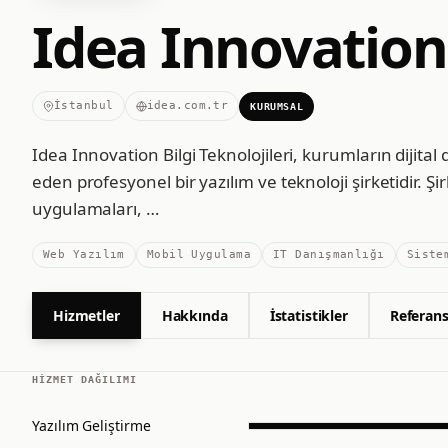
Idea Innovation 
İstanbul
idea.com.tr
KURUMSAL
Idea Innovation Bilgi Teknolojileri, kurumların dijita
eden profesyonel bir yazılım ve teknoloji şirketidir. Ş
uygulamaları,
…
Web Yazılım
Mobil Uygulama
IT Danışmanlığı
Siste
Hizmetler
Hakkında
İstatistikler
Referans
HIZMET DAĞILIMI
Yazılım Geliştirme