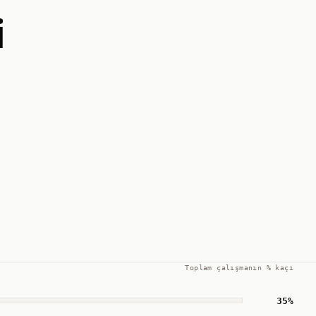
i
Toplam çalışmanın % kaçı
35
%